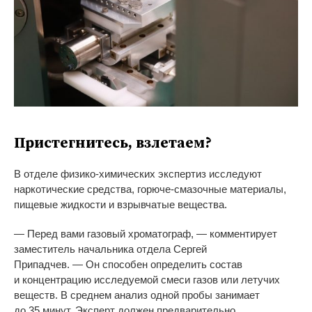
Пристегнитесь, взлетаем?
В
отделе
физико-химических
экспертиз исследуют
наркотические средства,
горюче-смазочные
материалы,
пищевые жидкости и
взрывчатые вещества.
—
Перед вами газовый хроматограф,
—
комментирует
заместитель начальника отдела Сергей
Припадчев.
—
Он
способен определить состав
и
концентрацию исследуемой смеси газов или летучих
веществ. В
среднем анализ одной пробы занимает
до
35
минут. Эксперт должен предварительно