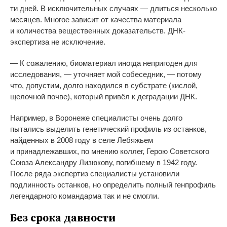
ти
дней. В
исключительных случаях
—
длиться несколько
месяцев. Многое зависит от
качества материала
и
количества вещественных доказательств.
ДНК-
экспертиза
не
исключение.
—
К
сожалению, биоматериал иногда непригоден для
исследования,
—
уточняет мой собеседник,
—
потому
что, допустим, долго находился в
субстрате (кислой,
щелочной почве), который привёл к
деградации ДНК.
Например, в
Воронеже специалисты очень долго
пытались выделить генетический профиль из
останков,
найденных в
2008 году в
селе Лебяжьем
и
принадлежавших, по
мнению коллег, Герою Советского
Союза Александру Лизюкову, погибшему в
1942 году.
После ряда экспертиз специалисты установили
подлинность останков, но
определить полный генпрофиль
легендарного командарма так и
не
смогли.
Без срока давности