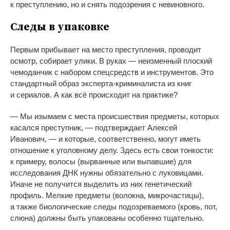
к
преступлению, но
и
снять подозрения с
невиновного.
Следы в
упаковке
Первым прибывает на
место преступления, проводит
осмотр, собирает улики. В
руках
—
неизменный плоский
чемоданчик с
набором спецсредств и
инструментов. Это
стандартный образ
эксперта-криминалиста
из
книг
и
сериалов. А
как всё происходит на
практике?
—
Мы
изымаем с
места происшествия предметы, которых
касался преступник,
—
подтверждает Алексей
Иванович,
—
и
которые, соответственно, могут иметь
отношение к
уголовному делу. Здесь есть свои тонкости:
к
примеру, волосы (вырванные или выпавшие) для
исследования ДНК нужны обязательно с
луковицами.
Иначе не
получится выделить из
них генетический
профиль. Мелкие предметы (волокна, микрочастицы),
а
также биологические следы подозреваемого (кровь, пот,
слюна) должны быть упакованы особенно тщательно.