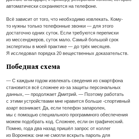
автоматически сохраняются на
телефоне.
Всё зависит от
того, что необходимо извлекать.
Кому-
то
нужны только телефонные звонки
—
для этого
достаточно одних суток. Если требуются переписки
из
мессенджеров, суток мало. Самый большой срок
экспертизы в
моей практике
—
до
трёх месяцев.
Я
исследовал порядка 20 вещественных доказательств.
Победная схема
—
С
каждым годом извлекать сведения из
смартфона
становится всё сложнее
из-за
защиты персональных
данных,
—
продолжает Дмитрий.
—
Поэтому работать
с
этими устройствами мне нравится больше -спортивный
азарт возникает. Да, если телефон запаролен,
мы
с
помощью специального программного обеспечения
можем подобрать код. Сложнее, если он
графический.
Помню, года два назад пришёл запрос от
коллег
из
Воронежа: они не
смогли вскрыть пароль для