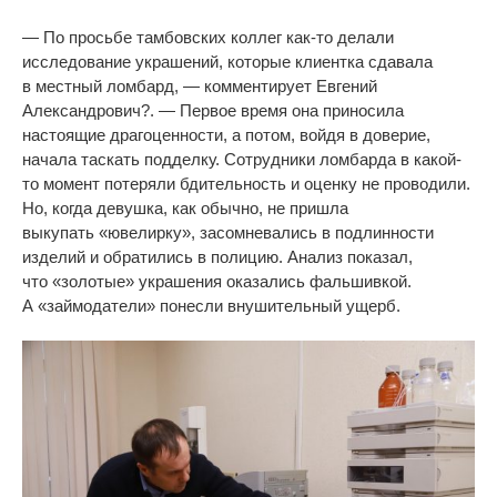
—
По
просьбе тамбовских коллег
как-то
делали
исследование украшений, которые клиентка сдавала
в
местный ломбард,
—
комментирует Евгений
Александрович?.
—
Первое время она приносила
настоящие драгоценности, а
потом, войдя в
доверие,
начала таскать подделку. Сотрудники ломбарда в
какой-
то
момент потеряли бдительность и
оценку не
проводили.
Но, когда девушка, как обычно, не
пришла
выкупать
«
ювелирку
»
, засомневались в
подлинности
изделий и
обратились в
полицию. Анализ показал,
что
«
золотые
»
украшения оказались фальшивкой.
А
«
займодатели
»
понесли внушительный ущерб.