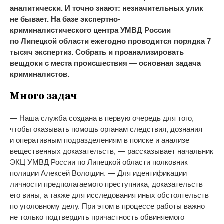
аналитически. И
точно знают: незначительных улик
не
бывает. На
базе
экспертно-
криминалистического
центра УМВД России
по
Липецкой области ежегодно проводится порядка 7
тысяч экспертиз. Собрать и
проанализировать
вещдоки с
места происшествия
—
основная задача
криминалистов.
Много задач
—
Наша служба создана в
первую очередь для того,
чтобы оказывать помощь органам следствия, дознания
и
оперативным подразделениям в
поиске и
анализе
вещественных доказательств,
—
рассказывает начальник
ЭКЦ УМВД России по
Липецкой области полковник
полиции Алексей Вологдин.
—
Для идентификации
личности предполагаемого преступника, доказательств
его вины, а
также для исследования иных обстоятельств
по
уголовному делу. При этом в
процессе работы важно
не
только подтвердить причастность обвиняемого