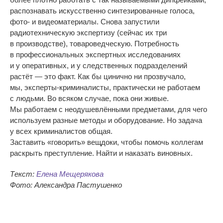
распознавать искусственно синтезированные голоса,
фото- и
видеоматериалы. Снова запустили
радиотехническую экспертизу (сейчас их
три
в
производстве), товароведческую. Потребность
в
профессиональных экспертных исследованиях
и
у
оперативных, и
у
следственных подразделений
растёт
—
это факт. Как
бы цинично ни
прозвучало,
мы,
эксперты-криминалисты
, практически не
работаем
с
людьми. Во
всяком случае, пока они живые.
Мы
работаем с
неодушевлёнными предметами, для чего
используем разные методы и
оборудование. Но
задача
у
всех криминалистов общая.
Заставить
«
говорить
»
вещдоки, чтобы помочь коллегам
раскрыть преступление. Найти и
наказать виновных.
Текст:
Елена Мещерякова
Фото: Александра Пастушенко