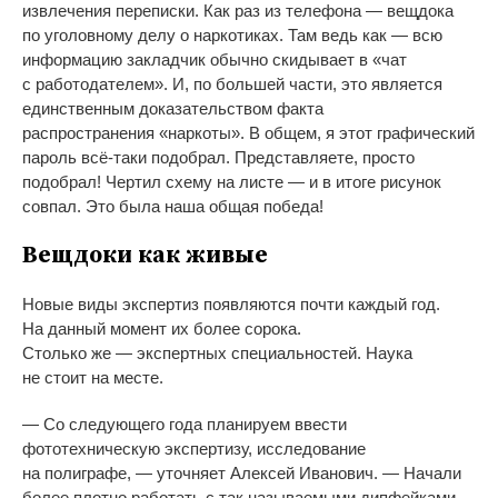
извлечения переписки. Как раз из
телефона
—
вещдока
по
уголовному делу о
наркотиках. Там ведь как
—
всю
информацию закладчик обычно скидывает в
«
чат
с
работодателем
»
. И, по
большей части, это является
единственным доказательством факта
распространения
«
наркоты
»
. В
общем, я
этот графический
пароль
всё-таки
подобрал. Представляете, просто
подобрал! Чертил схему на
листе
—
и
в
итоге рисунок
совпал. Это была наша общая победа!
Вещдоки как живые
Новые виды экспертиз появляются почти каждый год.
На
данный момент их
более сорока.
Столько
же
—
экспертных специальностей. Наука
не
стоит на
месте.
—
Со
следующего года планируем ввести
фототехническую экспертизу, исследование
на
полиграфе,
—
уточняет Алексей Иванович.
—
Начали
более плотно работать с
так называемыми дипфейками,