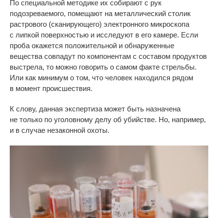
По
специальной методике их
собирают с
рук
подозреваемого, помещают на
металлический столик
растрового (сканирующего) электронного микроскопа
с
липкой поверхностью и
исследуют в
его камере. Если
проба окажется положительной и
обнаруженные
вещества совпадут по
компонентам с
составом продуктов
выстрела, то
можно говорить о
самом факте стрельбы.
Или как минимум о
том, что человек находился рядом
в
момент происшествия.
К
слову, данная экспертиза может быть назначена
не
только по
уголовному делу об
убийстве. Но, например,
и
в
случае незаконной охоты.