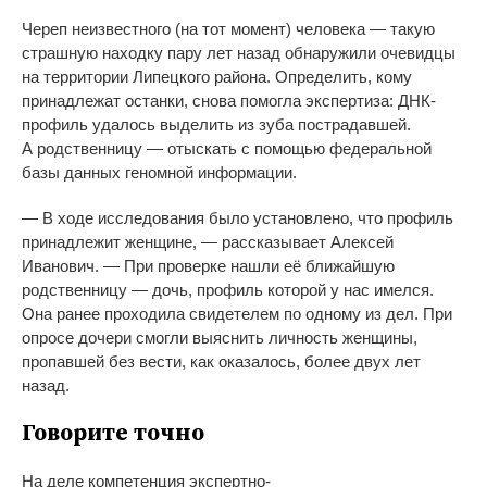
Череп неизвестного (на
тот момент) человека
—
такую
страшную находку пару лет назад обнаружили очевидцы
на
территории Липецкого района. Определить, кому
принадлежат останки, снова помогла экспертиза:
ДНК-
профиль
удалось выделить из
зуба пострадавшей.
А
родственницу
—
отыскать с
помощью федеральной
базы данных геномной информации.
—
В
ходе исследования было установлено, что профиль
принадлежит женщине,
—
рассказывает Алексей
Иванович.
—
При проверке нашли её ближайшую
родственницу
—
дочь, профиль которой у
нас имелся.
Она ранее проходила свидетелем по
одному из
дел. При
опросе дочери смогли выяснить личность женщины,
пропавшей без вести, как оказалось, более двух лет
назад.
Говорите точно
На
деле компетенция
экспертно-