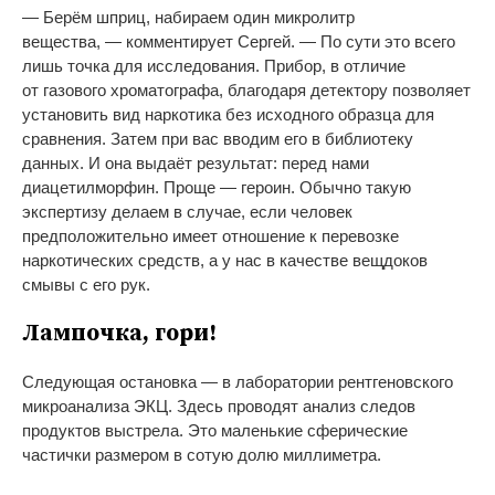
—
Берём шприц, набираем один микролитр
вещества,
—
комментирует Сергей.
—
По
сути это всего
лишь точка для исследования. Прибор, в
отличие
от
газового хроматографа, благодаря детектору позволяет
установить вид наркотика без исходного образца для
сравнения. Затем при вас вводим его в
библиотеку
данных. И
она выдаёт результат: перед нами
диацетилморфин. Проще
—
героин. Обычно такую
экспертизу делаем в
случае, если человек
предположительно имеет отношение к
перевозке
наркотических средств, а
у
нас в
качестве вещдоков
смывы с
его рук.
Лампочка, гори!
Следующая остановка
—
в
лаборатории рентгеновского
микроанализа ЭКЦ. Здесь проводят анализ следов
продуктов выстрела. Это маленькие сферические
частички размером в
сотую долю миллиметра.