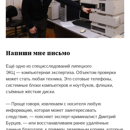
Напиши мне письмо
Ещё одно из
специсследований липецкого
ЭКЦ
—
компьютерная экспертиза. Объектом проверки
может стать любая техника. Это сотовые телефоны,
системные блоки компьютеров и
ноутбуков, флешки,
съёмные жёсткие диски.
—
Проще говоря, извлекаем с
носителя любую
информацию, которая может заинтересовать
следствие,
—
поясняет
эксперт-криминалист
Дмитрий
Бурцев,
—
или восстанавливаем ранее удалённые
данные благодаря, к
примеру, резервным копиям, которые