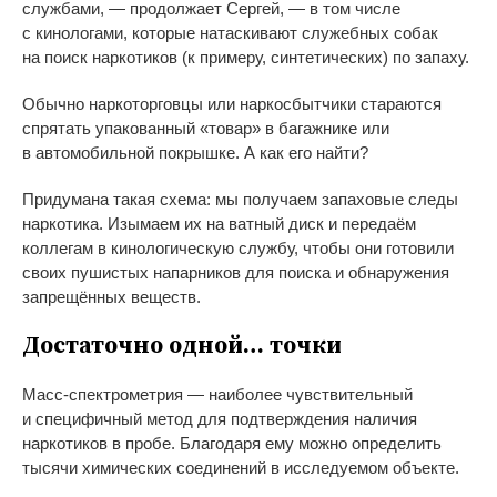
службами,
—
продолжает Сергей,
—
в
том числе
с
кинологами, которые натаскивают служебных собак
на
поиск наркотиков (к
примеру, синтетических) по
запаху.
Обычно наркоторговцы или наркосбытчики стараются
спрятать упакованный
«
товар
»
в
багажнике или
в
автомобильной покрышке. А
как его найти?
Придумана такая схема: мы
получаем запаховые следы
наркотика. Изымаем их
на
ватный диск и
передаём
коллегам в
кинологическую службу, чтобы они готовили
своих пушистых напарников для поиска и
обнаружения
запрещённых веществ.
Достаточно одной
…
точки
Масс-спектрометрия
—
наиболее чувствительный
и
специфичный метод для подтверждения наличия
наркотиков в
пробе. Благодаря ему можно определить
тысячи химических соединений в
исследуемом объекте.