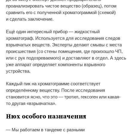
проанализировать чистое вещество (образец), потом
сравнить его с
полученной хроматограммой (схемой)
и
сделать заключение.
Ещё один интересный прибор
—
жидкостный
хроматограф. Используется для исследования следов
взрывчатых веществ. Эксперты делают смывы с
места
происшествия (со
стены помещения, где произошло ЧП,
или с
рук подозреваемого) и
доставляют в
отдел. А
здесь
уже аппарат определяет компоненты взрывного
устройства.
Каждый пик на
хроматограмме соответствует
определённому веществу. После исследования
становится ясно, что это
—
тротил, гексоген или
какая-
то
другая
«
взрывчатка
»
.
Нюх особого назначения
—
Мы
работаем в
тандеме с
разными