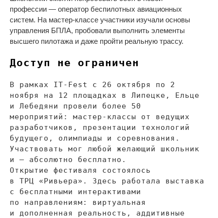
профессии
—
оператор беспилотных авиационных
систем. На
мастер-классе
участники изучали основы
управления БПЛА, пробовали выполнить элементы
высшего пилотажа и
даже пройти реальную трассу.
Доступ не
ограничен
В
рамках
IT-Fest
с
26 октября по
2
ноября на
12 площадках в
Липецке, Ельце
и
Лебедяни провели более 50
мероприятий:
мастер-классы
от
ведущих
разработчиков, презентации технологий
будущего, олимпиады и
соревнования.
Участвовать мог любой желающий школьник
и
—
абсолютно бесплатно.
Открытие фестиваля состоялось
в
ТРЦ
«
Ривьера
»
. Здесь работала выставка
с
бесплатными интерактивами
по
направлениям: виртуальная
и
дополненная реальность, аддитивные