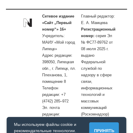
Сетевое издание
Главный редактор:
«Сайт „Первый
Е. А. Мамцева
номер“» 16+
Регистрационный
Учредитель:
номер:
серия Эл
МАИУ «Мой город
№ ФС77-89762 от
Липецк»
08 июля 2025 г.
Адрес редакции:
выдано
398050, Липецкая
Федеральной
обл., г. Липецк, пл.
службой по
Плеханова, 1,
надзору в сфере
помещение 8
связи,
Телефон
информационных
редакции: +7
технологий и
(4742) 285–972
массовых
Эл. почта
коммуникаций
редакции:
(Роскомнадзор)
site@openlipetsk.ru
Мы используем файлы cookie и
Первый номер © / Допускается цитирование материалов с
рекомендательные технологии.
ПРИНЯТЬ