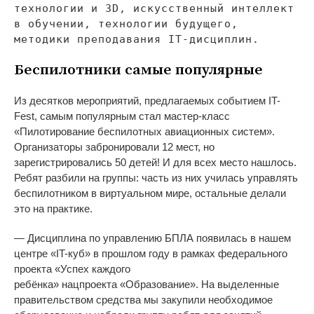
технологии и
3D, искусственный интеллект
в
обучении, технологии будущего,
методики преподавания
IT-дисциплин
.
Беспилотники самые популярные
Из
десятков мероприятий, предлагаемых событием
IT-
Fest
, самым популярным стал
мастер-класс
«
Пилотирование беспилотных авиационных систем
»
.
Организаторы забронировали 12
мест, но
зарегистрировались 50 детей! И
для всех место нашлось.
Ребят разбили на
группы: часть из
них училась управлять
беспилотником в
виртуальном мире, остальные делали
это на
практике.
—
Дисциплина по
управлению БПЛА появилась в
нашем
центре
«
IT-куб
»
в
прошлом году в
рамках федерального
проекта
«
Успех каждого
ребёнка
»
нацпроекта
«
Образование
»
. На
выделенные
правительством средства мы
закупили необходимое