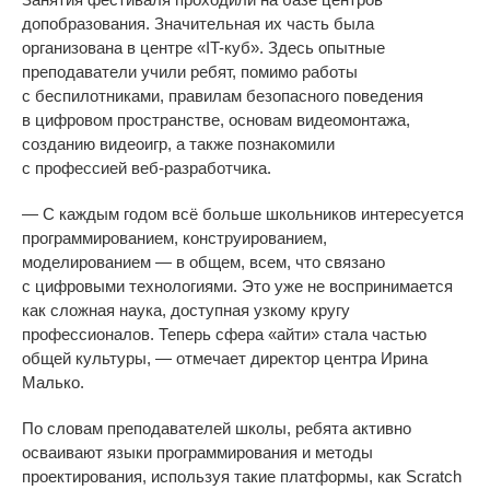
допобразования. Значительная их
часть была
организована в
центре
«
IT-куб
»
. Здесь опытные
преподаватели учили ребят, помимо работы
с
беспилотниками, правилам безопасного поведения
в
цифровом пространстве, основам видеомонтажа,
созданию видеоигр, а также познакомили
с
профессией
веб-разработчика
.
—
С
каждым годом всё больше школьников интересуется
программированием, конструированием,
моделированием
—
в
общем, всем, что связано
с
цифровыми технологиями. Это уже не
воспринимается
как сложная наука, доступная узкому кругу
профессионалов. Теперь сфера
«
айти
»
стала частью
общей культуры,
—
отмечает директор центра Ирина
Малько.
По
словам преподавателей школы, ребята активно
осваивают языки программирования и
методы
проектирования, используя такие платформы, как Scratch