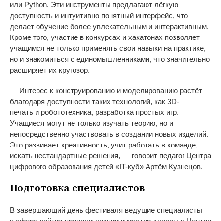
или Python. Эти инструменты предлагают лёгкую
доступность и
интуитивно понятный интерфейс, что
делает обучение более увлекательным и интерактивным.
Кроме того, участие в
конкурсах и
хакатонах позволяет
учащимся не
только применять свои навыки на
практике,
но
и
знакомиться с
единомышленниками, что значительно
расширяет их кругозор.
—
Интерес к
конструированию и
моделированию растёт
благодаря доступности таких технологий, как
3D-
печать
и
робототехника, разработка простых игр.
Учащиеся могут не
только изучать теорию, но
и
непосредственно участвовать в
создании новых изделий.
Это развивает креативность, учит работать в
команде,
искать нестандартные решения,
—
говорит педагог Центра
цифрового образования детей
«
IT-куб
»
Артём Кузнецов.
Подготовка специалистов
В
завершающий день фестиваля ведущие специалисты
в
сфере
«
айти
»
провели лекции и
мастер-классы
в Центре