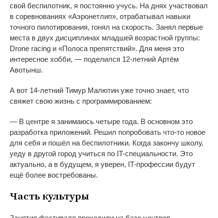
свой беспилотник, я
постоянно учусь. На
днях участвовал
в
соревнованиях
«
Аэронетлип
»
, отрабатывал навыки
точного пилотирования, гонял на скорость. Занял первые
места в
двух дисциплинах младшей возрастной группы:
Drone racing и
«
Полоса препятствий
»
. Для меня это
интересное хобби,
—
поделился
12-летний
Артём
Авотынш.
А
вот
14-летний
Тимур Малютин уже точно знает, что
свяжет свою жизнь с
программированием:
—
В
центре я
занимаюсь четыре года. В
основном это
разработка приложений. Решил попробовать
что-то
новое
для себя и
пошёл на
беспилотники. Когда закончу школу,
уеду в
другой город учиться по
IT-специальности
. Это
актуально, а
в
будущем, я
уверен,
IT-профессии
будут
ещё более востребованы.
Часть культуры
Занятия фестиваля проходили на
базе центров