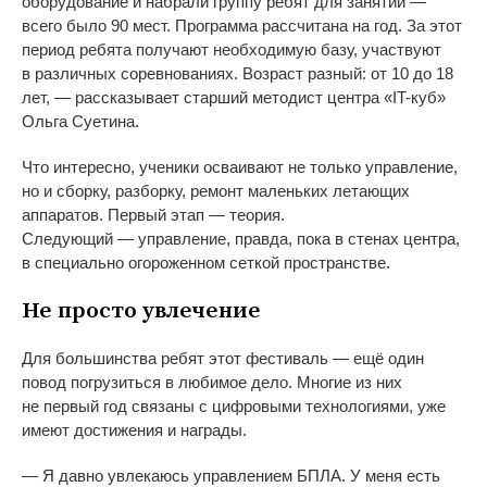
оборудование и
набрали группу ребят для занятий
—
всего было 90
мест. Программа рассчитана на
год. За
этот
период ребята получают необходимую базу, участвуют
в
различных соревнованиях. Возраст разный: от
10 до
18
лет,
—
рассказывает старший методист центра
«
IT-куб
»
Ольга Суетина.
Что интересно, ученики осваивают не
только управление,
но
и
сборку, разборку, ремонт маленьких летающих
аппаратов. Первый этап
—
теория.
Следующий
—
управление, правда, пока в
стенах центра,
в специально огороженном сеткой пространстве.
Не
просто увлечение
Для большинства ребят этот фестиваль
—
ещё один
повод погрузиться в
любимое дело. Многие из
них
не
первый год связаны с
цифровыми технологиями, уже
имеют достижения и
награды.
—
Я
давно увлекаюсь управлением БПЛА. У
меня есть