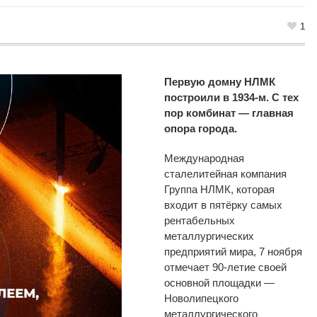
1
Первую домну НЛМК
построили в
1934-м
. С
тех
пор комбинат
—
главная
опора города.
Международная
сталелитейная компания
Группа НЛМК, которая
входит в
пятёрку самых
рентабельных
металлургических
предприятий мира, 7 ноября
отмечает
90-летие
своей
основной площадки
—
Новолипецкого
металлургического