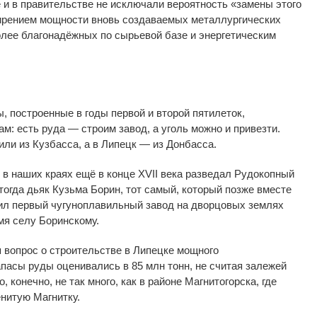
 и
в
правительстве не
исключали вероятность
«
замены этого
ирением мощности вновь создаваемых металлургических
лее благонадёжных по
сырьевой базе и
энергетическим
ы, построенные в
годы первой и
второй пятилеток,
м: есть руда
—
строим завод, а
уголь можно и
привезти.
или из Кузбасса, а
в
Липецк
—
из
Донбасса.
 в
наших краях ещё в
конце XVII века разведал Рудокопный
тогда дьяк Кузьма Борин, тот самый, который позже вместе
ил первый чугуноплавильный завод на
дворцовых землях
мя селу Боринскому.
 вопрос о
строительстве в
Липецке мощного
апасы руды оценивались в
85
млн тонн, не
считая залежей
, конечно, не
так много, как в
районе Магнитогорска, где
нитую Магнитку.