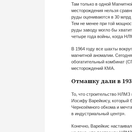
Там только в
одной Магнитно
месторождения нельзя сравн
руды оцениваются в
30
млрд 
Тем не
менее при той мощнос
руды заводу могло
бы хватит
четыре года войны, когда НЛ
В
1964 году все шахты вокруг
магнитной аномалии. Сегодн
обогатительный
комбинат (СГ
месторождений КМА.
Отмашку дали в
193
То, что строительство НЛМЗ 
Иосифу Варейкису, который 
Чернозёмного
обкома и
мечт
в
индустриальный центр
»
.
Конечно, Варейкис настаивал,