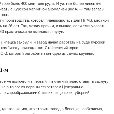
й горе было 400
млн тонн руды. И
уж
тем более липецкие
ивать с
Курской магнитной аномалией (КМА)
—
там запасы
тонн.
ти производства, которая планировалась для НЛМЗ, местной
ь на
26 лет. Так, между прочим, и
вышло, если сминусовать
МЗ практически не
выплавлял чугун.
 Липецка закрыли, и
завод начал работать на
руде Курской
я комбинату принадлежит Стойленский
горно-
ОК), который разрабатывает одно из
самых крупных
1-м
всё
же включили в
первый пятилетний план, ставят в
заслугу
был в
то
время первым секретарём
Центрально-
ал о
«
преобразовании бывших нищенских губерний
 где только мог, что строить завод в
Липецке необходимо,