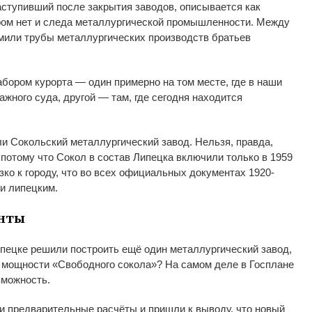
аступивший после закрытия заводов, описывается как
ом нет и
следа металлургической промышленности. Между
мили трубы металлургических производств братьев
абором курорта
—
один примерно на
том месте, где в
наши
ажного суда, другой
—
там, где сегодня находится
ли Сокольский металлургический завод. Нельзя, правда,
 потому что Сокол в
состав Липецка включили только в
1959
зко к
городу, что во
всех официальных документах
1920-
и липецким.
нты
пецке решили построить ещё один металлургический завод,
ь мощности
«
Свободного сокола
»
? На
самом деле в
Госплане
зможность.
и предварительные расчёты и
пришли к
выводу, что новый