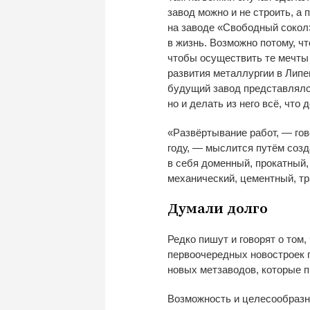
завод можно и
не строить, а
п
на
заводе
«
Свободный сокол
в
жизнь. Возможно потому, ч
чтобы осуществить те
мечты
развития металлургии в
Липе
будущий завод представлялся
но
и
делать из
него всё, что 
«
Развёртывание работ,
—
гов
году,
—
мыслится путём созд
в
себя доменный, прокатный,
механический, цементный, тр
Думали долго
Редко пишут и
говорят о
том,
первоочередных новостроек п
новых метзаводов, которые п
Возможность и
целесообразн