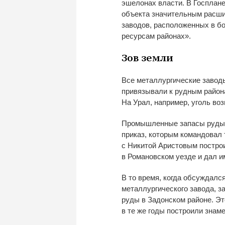
эшелонах власти. В
Госплане
объекта значительным расш
заводов, расположенных в
бо
ресурсам районах
»
.
Зов земли
Все металлургические завод
привязывали к
рудным района
На
Урал, например, уголь воз
Промышленные запасы руды
приказ, которым командовал 
с
Никитой Аристовым постро
в
Романовском уезде и
дал и
В
то
время, когда обсуждался
металлургического завода, з
руды в
Задонском районе. Это
в
те
же годы построили знаме