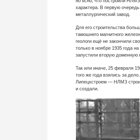
но
ясно, что построили НЛМЗ
характера. В
первую очередь 
металлургический завод.
Для его строительства больш
тамошнего магнитного желез
геологи ещё не
закончили св
только в
ноябре 1935 года на
запустили вторую доменную 
Так или иначе, 25 февраля
19
того
же года взялись за
дело.
Липецкстроем
—
НЛМЗ строи
и
создали.