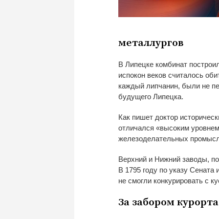
металлургов
В
Липецке комбинат построи
испокон веков считалось оби
каждый липчанин, были не п
будущего Липецка.
Как пишет доктор историческ
отличался
«
высоким уровнем 
железоделательных промыс
Верхний и
Нижний заводы, по
В
1795 году по указу Сената 
не
смогли конкурировать с
ку
За
забором курорта