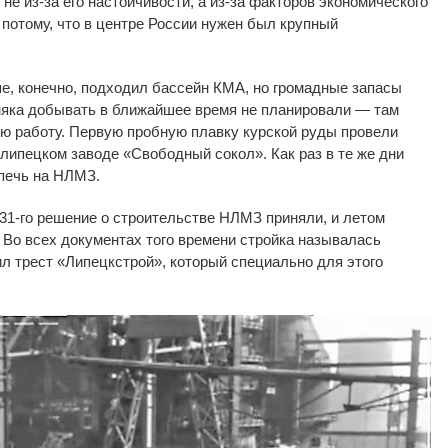
 не
из-за
его настойчивости, а
из-за
факторов экономического
потому, что в
центре России нужен был крупный
е, конечно, подходил бассейн КМА, но
громадные запасы
няка добывать в
ближайшее время не
планировали
—
там
ою работу. Первую пробную плавку курской руды провели
липецком заводе
«
Свободный сокол
»
. Как раз в
те
же дни
печь на
НЛМЗ.
31-го
решение о
строительстве НЛМЗ приняли, и
летом
 Во
всех документах того времени стройка называлась
л трест
«
Липецкстрой
»
, который специально для этого