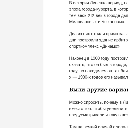
В
истории Липецка период, н
эпоха
города-курорта
, в
котор
тем весь XIX век в
городе ды
Миловановых и
Быхановых.
Два из
них стояли прямо за
з
дни построили здание арбитр
спорткомплекс
«
Динамо
»
.
Наконец в
1900 году построи
сказать, что он
был в
городе,
году, но
находился он
так бли
х
—
1930-х
годов его называл
Были
другие вариа
Можно спросить, почему в
Ли
вместо того чтобы увеличит
предусматривали и
такую во
Там на
всякий случай сделал