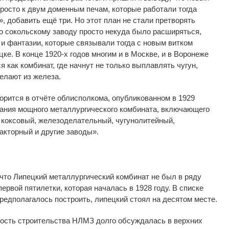
росто к
двум доменным печам, которые работали тогда
»
, добавить ещё три. Но
этот план не
стали претворять
то сокольскому заводу просто некуда было расширяться,
 и
фантазии, которые связывали тогда с новым витком
цке. В
конце
1920-х
годов многим и
в
Москве, и
в
Воронеже
 как комбинат, где начнут не
только выплавлять чугун,
делают из
железа.
орится в
отчёте облисполкома, опубликованном в
1929
ания мощного металлургического комбината, включающего
 коксовый, железоделательный, чугунолитейный,
акторный и
другие заводы
»
.
 что Липецкий металлургический комбинат не
был в
ряду
ервой пятилетки, которая началась в
1928 году. В
списке
редполагалось построить, липецкий стоял на
десятом месте.
ость строительства НЛМЗ долго обсуждалась в
верхних