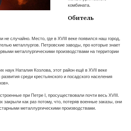
комбината.
Обитель
ли не
случайно. Место, где в
XVIII веке появился наш город,
телью металлургов. Петровские заводы, про которые знает
ервыми металлургическими производствами на
территории
их наук Наталия Козлова, этот район ещё в
XVII веке
развития среди крестьянского и
посадского населения
лов
»
.
строенные при Петре I, просуществовали почти весь XVIII.
их
закрыли как раз потому, что, потеряв военные заказы, они
старными металлургическими производствами.