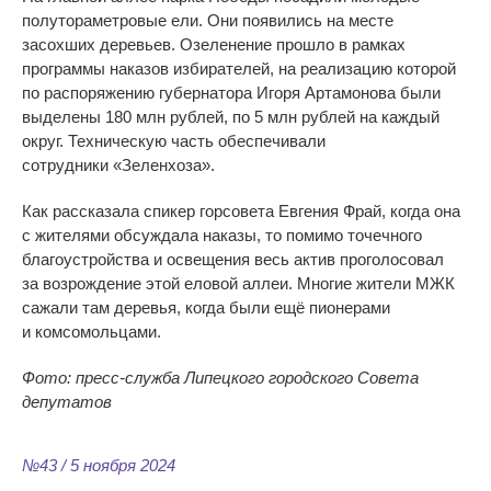
полутораметровые ели. Они появились на
месте
засохших деревьев. Озеленение прошло в
рамках
программы наказов избирателей, на
реализацию которой
по
распоряжению губернатора Игоря Артамонова были
выделены 180
млн
рублей, по
5
млн
рублей на
каждый
округ. Техническую часть обеспечивали
сотрудники
«
Зеленхоза
»
.
Как рассказала спикер горсовета Евгения Фрай, когда она
с
жителями обсуждала наказы, то
помимо точечного
благоустройства и
освещения весь актив проголосовал
за
возрождение этой еловой аллеи. Многие жители МЖК
сажали там деревья, когда были ещё пионерами
и
комсомольцами.
Фото: пресс-служба Липецкого городского Совета
депутатов
№43 / 5 ноября 2024