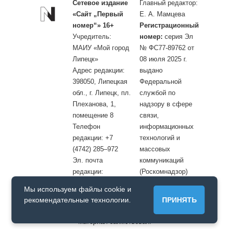
Сетевое издание
Главный редактор:
«Сайт „Первый
Е. А. Мамцева
номер“» 16+
Регистрационный
Учредитель:
номер:
серия Эл
МАИУ «Мой город
№ ФС77-89762 от
Липецк»
08 июля 2025 г.
Адрес редакции:
выдано
398050, Липецкая
Федеральной
обл., г. Липецк, пл.
службой по
Плеханова, 1,
надзору в сфере
помещение 8
связи,
Телефон
информационных
редакции: +7
технологий и
(4742) 285–972
массовых
Эл. почта
коммуникаций
редакции:
(Роскомнадзор)
site@openlipetsk.ru
Мы используем файлы cookie и
Первый номер © / Допускается цитирование материалов с
рекомендательные технологии.
ПРИНЯТЬ
обязательной прямой гиперссылкой на страницу, с которой
материал заимствован.