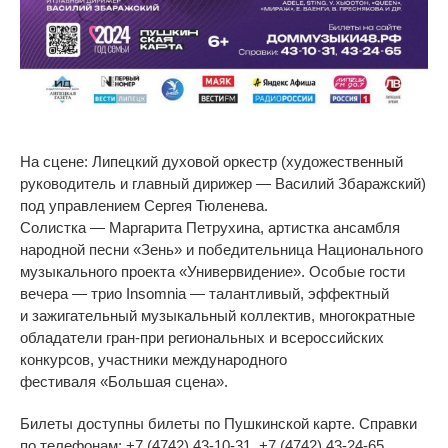
На
сцене: Липецкий духовой оркестр (художественный
руководитель и
главный дирижер
—
Василий Збаражский)
под управлением Сергея Тюленева.
Солистка
—
Маргарита Петрухина, артистка ансамбля
народной песни
«
Зень
»
и
победительница Национального
музыкального проекта
«
Универвидение
»
. Особые гости
вечера
—
трио Insomnia
—
талантливый, эффектный
и
зажигательный музыкальный коллектив, многократные
обладатели
гран-при
региональных и
всероссийских
конкурсов, участники международного
фестиваля
«
Большая сцена
»
.
Билеты д
оступны билеты по
Пушкинской карте. Справки
по
телефонам:
+7 (4742) 43-10-31
,
+7 (4742) 43-24-65.