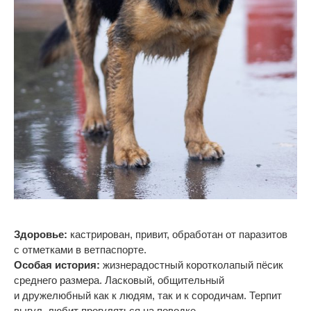
Здоровье:
кастрирован, привит, обработан от
паразитов
с
отметками в
ветпаспорте.
Особая история:
жизнерадостный коротколапый пёсик
среднего размера. Ласковый, общительный
и
дружелюбный как к
людям, так и
к
сородичам. Терпит
выгул, любит прогуляться на
поводке.