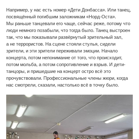
Например, у
нас есть номер
«
Дети Донбасса
»
. Или танец,
посвящённый погибшим заложникам
«
Норд-Оста
»
.
Мы
раньше танцевали его чаще, сейчас реже, потому что
люди немного позабыли, что тогда было. Танец выстроен
так, что мы
показывали развёрнутый зрительный зал,
а
не
террористов. На
сцене стояли стулья, сидели
зрители, и
эти зрители переживали эмоции. Начало
концерта, потом непонимание от
того, что происходит,
потом мольба, а
потом сопротивление и
взрыв. И
дети-
танцоры
, и
пришедшие на
концерт остро всё это
прочувствовали. Профессиональные члены жюри, когда
нас смотрели, сказали, настолько всё в
точку было.