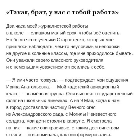
«
Такая, брат, у
нас с
тобой работа
»
Два часа моей журналистской работы
в
школе
—
слишком малый срок, чтобы всё оценить.
Но
было ясно: ученики Старостенко, которых мне
пришлось наблюдать,
чем-то
неуловимым непохожи
на
другие школьные классы, где мне приходилось бывать.
Они уважали своего классного руководителя
и
с
неменьшим уважением относились к
себе.
—
Я
ими часто горжусь,
—
подтверждает мои ощущения
Ирина Анатольевна.
—
Мой кадетский авиационный
класс
—
знамённая группа. Они выносят государственный
флаг на
школьных линейках. А
на
9
Мая, когда к
нам
в
город доставляли частицу Вечного огня
из
Александровского сада, с
Могилы Неизвестного
солдата, мои дети стояли в
карауле. Я
смотрела
на
них
—
какие они красивые, с
каким достоинством
стояли
—
и
вспоминала, как они формировались