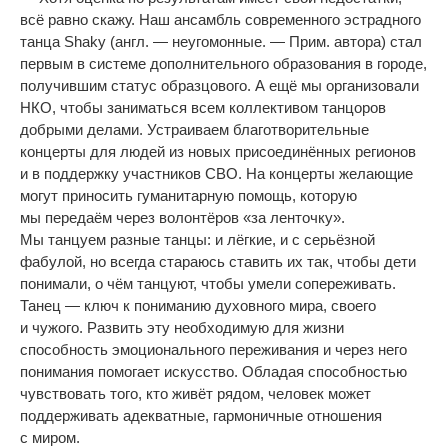
всё равно скажу. Наш ансамбль современного эстрадного
танца Shaky (англ.
—
неугомонные.
—
Прим. автора) стал
первым в
системе дополнительного образования в
городе,
получившим статус образцового. А
ещё мы
организовали
НКО, чтобы заниматься всем коллективом танцоров
добрыми делами. Устраиваем благотворительные
концерты для людей из
новых присоединённых регионов
и
в
поддержку участников СВО. На
концерты желающие
могут приносить гуманитарную помощь, которую
мы
передаём через волонтёров
«
за
ленточку
»
.
Мы
танцуем разные танцы: и
лёгкие, и
с
серьёзной
фабулой, но
всегда стараюсь ставить их
так, чтобы дети
понимали, о
чём танцуют, чтобы умели сопереживать.
Танец
—
ключ к
пониманию духовного мира, своего
и
чужого. Развить эту необходимую для жизни
способность эмоционального переживания и
через него
понимания помогает искусство. Обладая способностью
чувствовать того, кто живёт рядом, человек может
поддерживать адекватные, гармоничные отношения
с
миром.