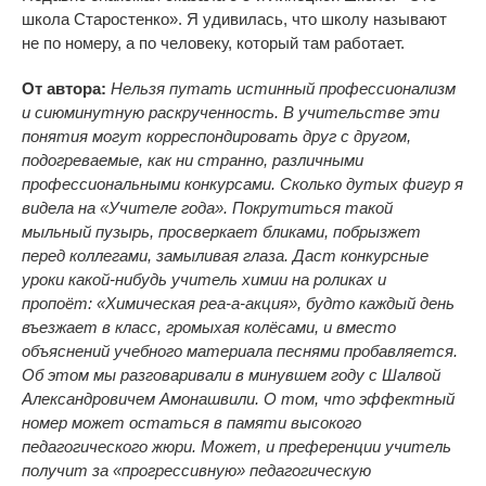
школа Старостенко
»
. Я
удивилась, что школу называют
не
по
номеру, а
по
человеку, который там работает.
От автора:
Нельзя путать истинный профессионализм
и сиюминутную раскрученность. В учительстве эти
понятия могут корреспондировать друг с другом,
подогреваемые, как ни странно, различными
профессиональными конкурсами. Сколько дутых фигур я
видела на
«
Учителе года
»
. Покрутиться такой
мыльный пузырь, просверкает бликами, побрызжет
перед коллегами, замыливая глаза. Даст конкурсные
уроки
какой-нибудь
учитель химии на роликах и
пропоёт:
«
Химическая
реа-а-акция
»
, будто каждый день
въезжает в класс, громыхая колёсами, и вместо
объяснений учебного материала песнями пробавляется.
Об
этом мы
разговаривали в
минувшем году с
Шалвой
Александровичем Амонашвили. О
том, что эффектный
номер может остаться в
памяти высокого
педагогического жюри. Может, и
преференции учитель
получит за
«
прогрессивную
»
педагогическую