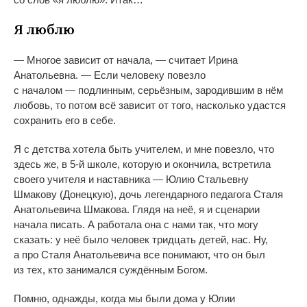
Я
люблю
—
Многое зависит от
начала,
—
считает Ирина
Анатольевна.
—
Если человеку повезло
с
началом
—
подлинным, серьёзным, зародившим в
нём
любовь, то
потом всё зависит от
того, насколько удастся
сохранить его в
себе.
Я
с
детства хотела быть учителем, и
мне повезло, что
здесь
же, в
5-й
школе, которую и
окончила, встретила
своего учителя и
наставника
—
Юлию Стальевну
Шмакову (Донецкую), дочь легендарного педагога Сталя
Анатольевича Шмакова. Глядя на
неё, я
и
сценарии
начала писать. А
работала она с
нами так, что могу
сказать: у
неё было человек тридцать детей, нас. Ну,
а
про Сталя Анатольевича все понимают, что он
был
из
тех, кто занимался суждённым Богом.
Помню, однажды, когда мы
были дома у
Юлии