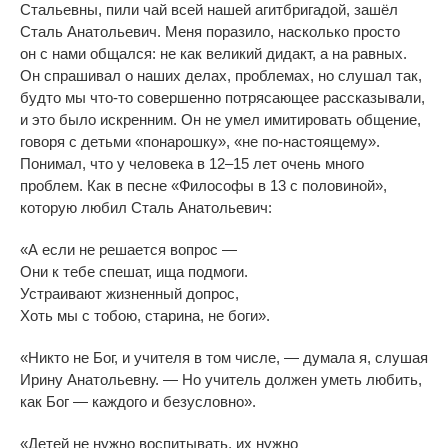
Стальевны, пили чай всей нашей агитбригадой, зашёл
Сталь Анатольевич. Меня поразило, насколько просто
он
с
нами общался: не
как великий дидакт, а
на
равных.
Он
спрашивал о
наших делах, проблемах, но
слушал так,
будто мы
что-то
совершенно потрясающее рассказывали,
и
это было искренним. Он
не
умел имитировать общение,
говоря с
детьми
«
понарошку
»
,
«
не
по-настоящему
»
.
Понимал, что у
человека в
12
–
15 лет очень много
проблем. Как в
песне
«
Философы в
13 с
половиной
»
,
которую любил Сталь Анатольевич:
«
А
если не
решается вопрос
—
Они к
тебе спешат, ища подмоги.
Устраивают жизненный допрос,
Хоть мы
с
тобою, старина, не
боги
»
.
«
Никто не
Бог, и
учителя в
том числе,
—
думала я, слушая
Ирину Анатольевну.
—
Но
учитель должен уметь любить,
как Бог
—
каждого и
безусловно
»
.
«
Детей не
нужно воспитывать, их
нужно