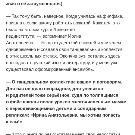
зная о
её загруженности.)
—
Так тому быть, наверное. Когда училась на
филфаке,
пришла в
свою школу работать вожатой. Кажется, это
было на
втором курсе Липецкого
пединститута,
—
вспоминает Ирина
Анатольевна.
—
Была
студенткой-очницей
и
учителем
одновременно и
создала свой танцевальный коллектив
в
этих школьных стенах. Окончив вуз, осталась здесь
преподавать русский язык и
литературу, и
у
меня уже
существовал сформированный ансамбль.
—
О
танцевальном коллективе вашем и
поговорим.
Для вас он
дело непраздное, для учеников
и
родителей тоже серьёзное, судя по
толпящимся
в
фойе школы после уроков многочисленным мамам
с
переодевающимися детьми и
солидарным
репликам:
«
Ирина Анатольевна, мы
хотим попасть
к
вам!
»
.
—
Хотя оценка по
результатам имеет свои недостатки,