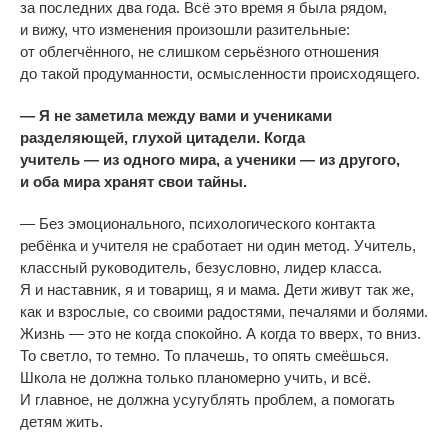
за
последних два года. Всё это время я
была рядом,
и
вижу, что изменения произошли разительные:
от
облегчённого, не
слишком серьёзного отношения
до
такой продуманности, осмысленности происходящего.
—
Я
не
заметила между вами и
учениками
разделяющей, глухой цитадели. Когда
учитель
—
из
одного мира, а
ученики
—
из
другого,
и
оба мира хранят свои тайны.
—
Без эмоционального, психологического контакта
ребёнка и
учителя не
сработает ни
один метод. Учитель,
классный руководитель, безусловно, лидер класса.
Я
и
наставник, я
и
товарищ, я
и
мама. Дети живут так
же,
как и
взрослые, со
своими радостями, печалями и
болями.
Жизнь
—
это не
когда спокойно. А
когда то
вверх, то
вниз.
То
светло, то
темно. То
плачешь, то
опять смеёшься.
Школа не
должна только планомерно учить, и
всё.
И
главное, не
должна усугублять проблем, а
помогать
детям жить.