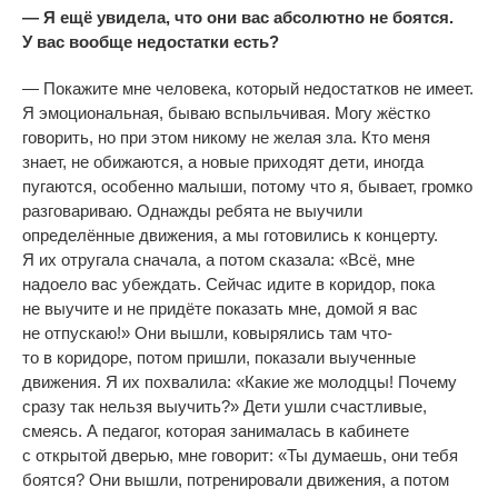
—
Я
ещё увидела, что они вас абсолютно не
боятся.
У
вас вообще недостатки есть?
—
Покажите мне человека, который недостатков не
имеет.
Я
эмоциональная, бываю вспыльчивая. Могу жёстко
говорить, но
при этом никому не
желая зла. Кто меня
знает, не
обижаются, а
новые приходят дети, иногда
пугаются, особенно малыши, потому что я, бывает, громко
разговариваю. Однажды ребята не
выучили
определённые движения, а
мы
готовились к концерту.
Я
их
отругала сначала, а
потом сказала:
«
Всё, мне
надоело вас убеждать. Сейчас идите в
коридор, пока
не
выучите и
не
придёте показать мне, домой я
вас
не
отпускаю!
»
Они вышли, ковырялись там
что-
то
в
коридоре, потом пришли, показали выученные
движения. Я
их
похвалила:
«
Какие
же молодцы! Почему
сразу так нельзя выучить?
»
Дети ушли счастливые,
смеясь. А
педагог, которая занималась в
кабинете
с
открытой дверью, мне говорит:
«
Ты
думаешь, они тебя
боятся? Они вышли, потренировали движения, а
потом