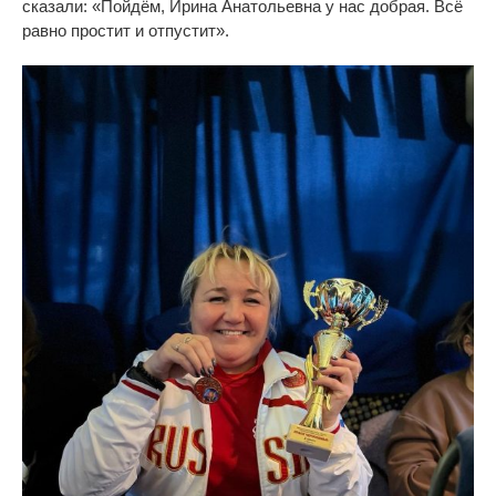
сказали:
«
Пойдём, Ирина Анатольевна у
нас добрая. Всё
равно простит и
отпустит
»
.