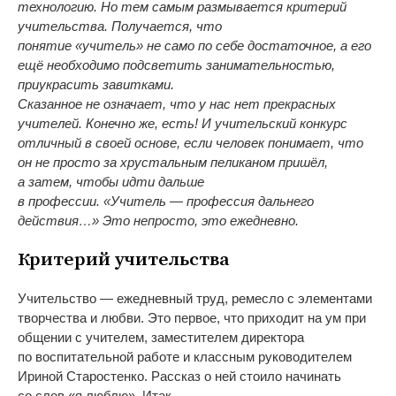
технологию. Но
тем самым размывается критерий
учительства. Получается, что
понятие
«
учитель
»
не
само по
себе достаточное, а
его
ещё необходимо подсветить занимательностью,
приукрасить завитками.
Сказанное не
означает, что у
нас нет прекрасных
учителей. Конечно
же, есть! И
учительский конкурс
отличный в
своей основе, если человек понимает, что
он
не
просто за
хрустальным пеликаном пришёл,
а
затем, чтобы идти дальше
в
профессии.
«
Учитель
—
профессия дальнего
действия
…
»
Это непросто, это ежедневно.
Критерий учительства
Учительство
—
ежедневный труд, ремесло с
элементами
творчества и
любви. Это первое, что приходит на
ум
при
общении с
учителем, заместителем директора
по
воспитательной работе и
классным руководителем
Ириной Старостенко. Рассказ о
ней стоило начинать
со
слов
«
я
люблю
»
. Итак
…