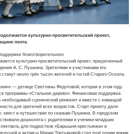
одолжается культурно-просветительский проект,
вщине поэта.
поддержке благотворительного
жается
культурно-просветительский
проект, приуроченный
ждения
А. С. Пушкина
. Зрителями и участниками его
станут около трёх тысяч жителей и
гостей Старого Оскола.
шкин
»
—
детище Светланы Федотовой, которая в
этом году
рсе программы
«
Стальное дерево
»
. Финансовая поддержка
ь необходимый сценический реквизит и
вместе с
командой
вности для зрителей всех возрастов. Старт проекту дали
: квест и
путешествие по
сказкам Пушкина. В
городском
аствовали дошколята с
родителями и
ученики младших
спектакль для подростков
«
Барышня-крестьянка
»
в
ведущей и
актрисы Марии Третьяковой стал ещё одним ярким