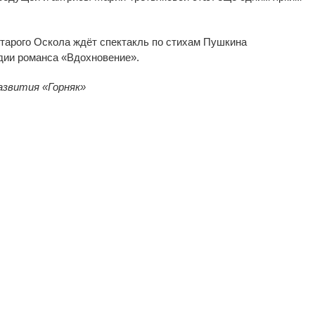
Старого Оскола ждёт спектакль по
стихам Пушкина
удии романса
«
Вдохновение
»
.
развития
«
Горняк
»