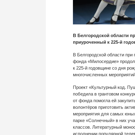
В Белгородской области пр
приуроченный к 225-й годо
В
Белгородской области при 
фонда
«
Милосердие
»
продол
к
225-й
годовщине со
дня ро
многочисленных мероприятий 
Проект
«
Культурный код. Пу
победила в
грантовом конку
от
фонда помогла ей
закупит
волонтёров приготовить акти
мероприятия для самых юных
парке
«
Солнечный
»
в
них уч
классов. Литературный моно
исполнении популярной теле