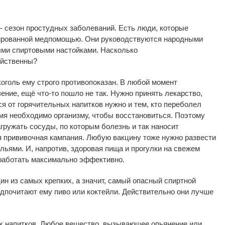
—
сезон простудных заболеваний. Есть люди, которые
рованной медпомощью. Они руководствуются народными
ыми спиртовыми настойками. Насколько
ейственны?
оголь ему строго противопоказан. В
любой момент
ление, ещё
что-то
пошло не
так. Нужно принять лекарство,
ся от
горячительных напитков нужно и
тем, кто переболел
мя необходимо организму, чтобы восстановиться. Поэтому
гружать сосуды, по
которым болезнь и
так наносит
 прививочная кампания. Любую вакцину тоже нужно развести
льями. И, напротив, здоровая пища и
прогулки на
свежем
сработать максимально эффективно.
ин из
самых крепких, а
значит, самый опасный спиртной
почитают ему пиво или коктейли. Действительно они лучше
х напитков. Любое вещество, вызывающее опьянение или