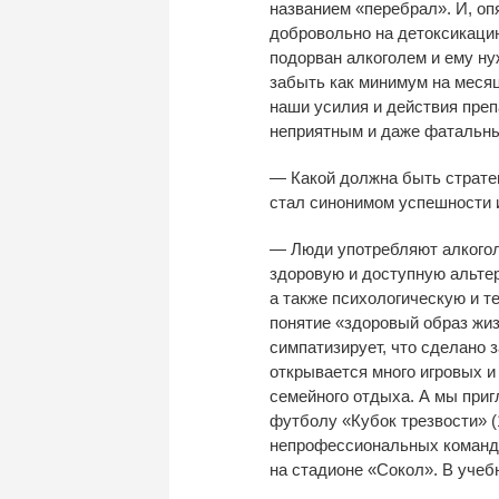
названием
«
перебрал
»
. И, оп
добровольно на
детоксикаци
подорван алкоголем и
ему ну
забыть как минимум на
месяц
наши усилия и
действия преп
неприятным и
даже фатальн
—
Какой должна быть страте
стал синонимом успешности 
—
Люди употребляют алкогол
здоровую и
доступную альте
а
также психологическую и
т
понятие
«
здоровый образ жи
симпатизирует, что сделано з
открывается много игровых и
семейного отдыха. А
мы
приг
футболу
«
Кубок трезвости
»
(
непрофессиональных команд 
на
стадионе
«
Сокол
»
. В
учеб