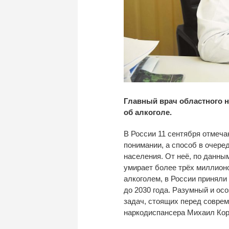
Главный врач областного 
об алкоголе.
В
России 11 сентября отмеча
понимании, а
способ в
очеред
населения. От
неё, по
данным
умирает более трёх миллион
алкоголем, в
России приняли
до
2030 года. Разумный и
осо
задач, стоящих перед совре
наркодиспансера Михаил Кор