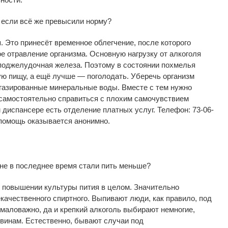
 если всё
же превысили норму?
. Это принесёт временное облегчение, после которого
е отравление организма. Основную нагрузку от
алкоголя
поджелудочная железа. Поэтому в
состоянии похмелья
ю пищу, а
ещё лучше
—
поголодать. Уберечь организм
газированные минеральные воды. Вместе с
тем нужно
самостоятельно справиться с
плохим самочувствием
диспансере есть отделение платных услуг.
Телефон:
73-06-
помощь оказывается анонимно.
не в
последнее время стали пить меньше?
повышении культуры пития в
целом. Значительно
качественного спиртного. Выпивают люди, как правило, под
емаловажно, да
и
крепкий алкоголь выбирают немногие,
винам. Естественно, бывают случаи под