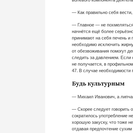
—
Как правильно себя вести,
—
Главное
—
не
похмеляться
начнётся ещё более серьёзно
принимают на
себя печень и
необходимо исключить жирну
от
обезвоживания помогут де
следить за
давлением. Если 
не
получается, в
профильном 
47
. В
случае необходимости 
Будь культурным
—
Михаил Иванович, а
липча
—
Скорее следует говорить о
сократилось употребление не
хорошую закуску, что тоже н
отдавая предпочтение сухим 