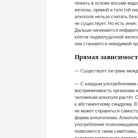
лежать в
основе восьми видо
железы, прямой и
толстой киш
алкоголя нельзя считать без
не
существует. Но
есть иное:
Дальше начинаются инфаркты
клеток поджелудочной желез
они становятся невидимой п
Прямая зависимост
—
Существует
ли грань меж
—
С
каждым употреблением а
восприимчивость организма к
человеком алкоголя растёт. 
к
абстинентному синдрому. В
не
может справиться самосто
форма алкоголизма. Алкоголь
употребления психоэмоциона
появляются такие симптомы, 
волевого компонента деятель