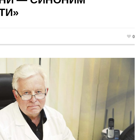
ТИ»
0