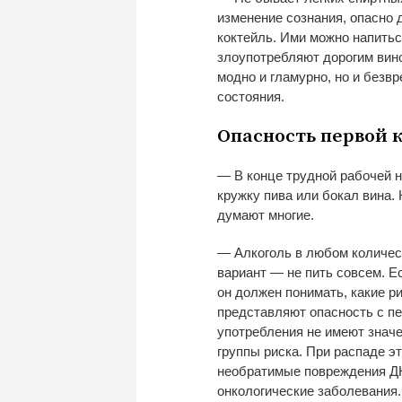
изменение сознания, опасно 
коктейль. Ими можно напитьс
злоупотребляют дорогим вин
модно и
гламурно, но
и
безвр
состояния.
Опасность первой 
—
В
конце трудной рабочей 
кружку пива или бокал вина.
думают многие.
—
Алкоголь в
любом количес
вариант
—
не
пить совсем. Е
он
должен понимать, какие р
представляют опасность с
пе
употребления не
имеют значе
группы риска. При распаде 
необратимые повреждения ДН
онкологические заболевания.