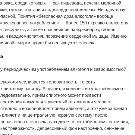
в рака, среди которых
—
рак пищевода, печени, молочной
ки, глотки, гортани и
поджелудочной железы. Ни
одну дозу
опасной. Понятия
«
безопасная доза алкоголя
»
вообще
«
рискованное потребление
»
—
более 150 г
крепкого алкоголя.
, инсульты, а
также опаснейшие панкреонероз, гибель
ы, и
кардиомиопатия, поражение сердечной мышцы. Именно
ричиной смерти вроде
бы непьющего человека.
ь
ду периодическим употреблением алкоголя и
зависимостью?
лкоголя усиливается толерантность, то
есть
спиртному напитку. А
значит, и
количество употребляемого
Следовательно, приём спиртного может привести
состоянии похмелья зависимый от
алкоголя человек
ятельно и
возобновляет приём алкоголя, а
это уже запойная
 влияет и
на
центральную нервную систему: после
льная сфера человека находится в
нестабильном состоянии,
как тревожность, депрессивный фон настроения, снижение
ности.