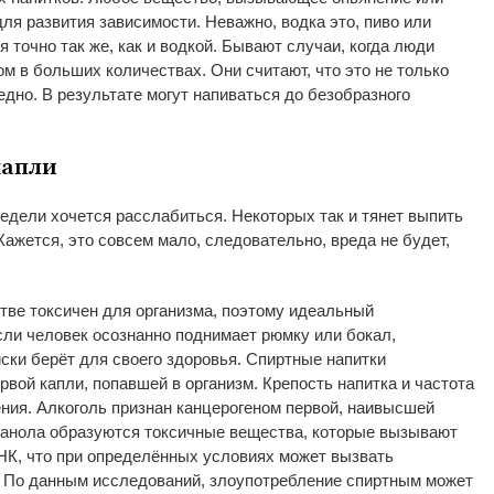
для развития зависимости. Неважно, водка это, пиво или
я точно так
же, как и
водкой. Бывают случаи, когда люди
ом в
больших количествах. Они считают, что это не
только
едно. В
результате могут напиваться до
безобразного
капли
недели хочется расслабиться. Некоторых так и
тянет выпить
 Кажется, это совсем мало, следовательно, вреда не
будет,
тве токсичен для организма, поэтому идеальный
сли человек осознанно поднимает рюмку или бокал,
иски берёт для своего здоровья. Спиртные напитки
рвой капли, попавшей в
организм. Крепость напитка и
частота
ния. Алкоголь признан канцерогеном первой, наивысшей
этанола образуются токсичные вещества, которые вызывают
К, что при определённых условиях может вызвать
 По
данным исследований, злоупотребление спиртным может