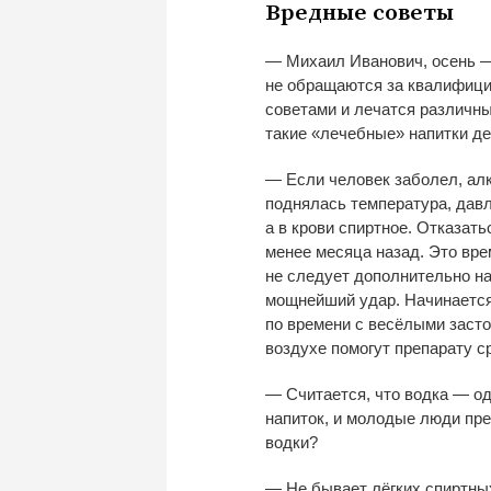
Вредные советы
—
Михаил Иванович, осень
не
обращаются за
квалифици
советами и
лечатся различн
такие
«
лечебные
»
напитки д
—
Если человек заболел, алк
поднялась температура, дав
а
в
крови спиртное. Отказать
менее месяца назад. Это вре
не
следует дополнительно на
мощнейший удар. Начинается
по
времени с
весёлыми засто
воздухе помогут препарату 
—
Считается, что водка
—
од
напиток, и
молодые люди пред
водки?
—
Не
бывает лёгких спиртны