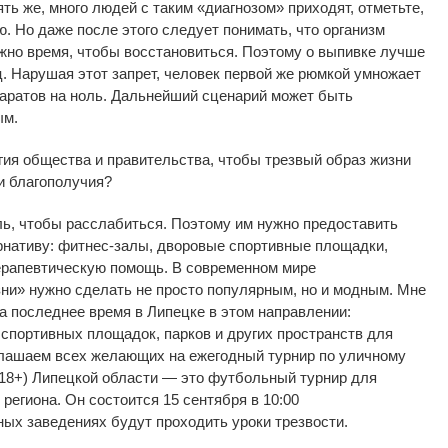
ять
же, много людей с
таким
«
диагнозом
»
приходят, отметьте,
ю. Но
даже после этого следует понимать, что организм
жно время, чтобы восстановиться. Поэтому о
выпивке лучше
. Нарушая этот запрет, человек первой
же рюмкой умножает
аратов на
ноль. Дальнейший сценарий может быть
ым.
гия общества и
правительства, чтобы трезвый образ жизни
и
благополучия?
ь, чтобы расслабиться. Поэтому им
нужно предоставить
рнативу:
фитнес-залы
, дворовые спортивные площадки,
ерапевтическую помощь. В
современном мире
зни
»
нужно сделать не
просто популярным, но
и
модным. Мне
а
последнее время в
Липецке в
этом направлении:
спортивных площадок, парков и
других пространств для
лашаем всех желающих на
ежегодный турнир по
уличному
18+) Липецкой области
—
это футбольный турнир для
региона. Он
состоится 15 сентября в
10:00
ных заведениях будут проходить уроки трезвости.