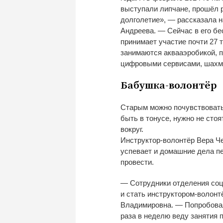
выступали липчане, прошёл р
долголетие
»
,
—
рассказала н
Андреева.
—
Сейчас в
его б
принимает участие почти 27 
занимаются аквааэробикой, п
цифровыми сервисами, шахма
Бабушка-волонтёр
Старым можно почувствовать
быть в
тонусе, нужно не
стоя
вокруг.
Инструктор-волонтёр
Вера Ч
успевает и
домашние дела пе
провести.
—
Сотрудники отделения соц
и
стать
инструктором-волонт
Владимировна.
—
Попробовал
раза в
неделю веду занятия 