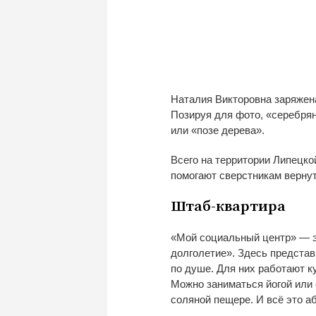
Наталия Викторовна заряжена
Позируя для фото,
«
серебря
или
«
позе дерева
»
.
Всего на
территории Липецко
помогают сверстникам вернут
Штаб-квартира
«
Мой социальный центр
»
—
э
долголетие
»
. Здесь предста
по
душе. Для них работают к
Можно заниматься йогой или 
соляной пещере. И
всё это а