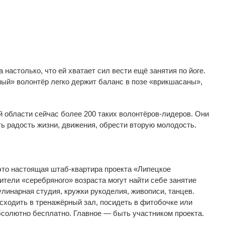
 настолько, что ей
хватает сил вести ещё занятия по
йоге.
ный
»
волонтёр легко держит баланс в
позе
«
врикшасаны
»
,
й области сейчас более 200 таких
волонтёров-лидеров
. Они
ь радость жизни, движения, обрести вторую молодость.
то настоящая
штаб-квартира
проекта
«
Липецкое
вители
«
серебряного
»
возраста могут найти себе занятие
улинарная студия, кружки рукоделия, живописи, танцев.
сходить в
тренажёрный зал, посидеть в
фитобочке или
бсолютно бесплатно. Главное
—
быть участником проекта.