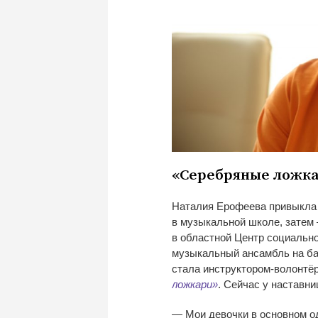
«
Серебряные ложк
Наталия Ерофеева привыкла 
в
музыкальной школе, затем
в
областной Центр социально
музыкальный ансамбль на
ба
стала
инструктором-волонтё
ложкари
»
. Сейчас у
наставни
—
Мои девочки в
основном о