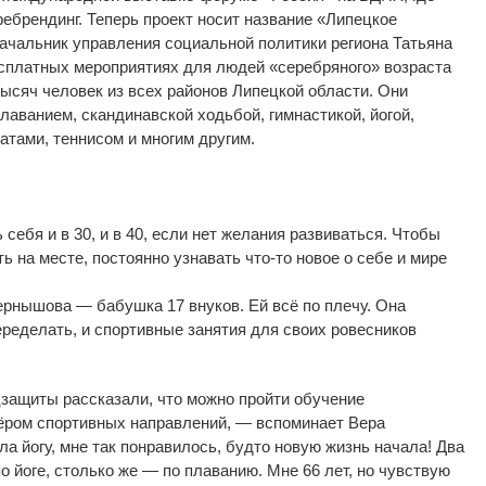
ебрендинг.
Теперь проект носит название
«
Липецкое
ачальник управления социальной политики региона Татьяна
есплатных мероприятиях для людей
«
серебряного
»
возраста
тысяч человек из
всех районов Липецкой области. Они
лаванием, скандинавской ходьбой, гимнастикой, йогой,
тами, теннисом и
многим другим.
 себя и
в
30, и
в
40, если нет желания развиваться. Чтобы
ть на
месте, постоянно узнавать
что-то
новое о
себе и
мире
ернышова
—
бабушка 17 внуков. Ей
всё по
плечу. Она
ределать, и
спортивные занятия для своих ровесников
защиты рассказали, что можно пройти обучение
ёром
спортивных направлений,
—
вспоминает Вера
а йогу, мне так понравилось, будто новую жизнь начала! Два
по
йоге, столько
же
—
по
плаванию. Мне 66 лет, но
чувствую