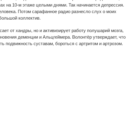
ах на
10-м
этаже целыми днями. Так начинается депрессия.
еловека. Потом сарафанное радио разнесло слух о
моих
большой коллектив.
сает от
хандры, но
и
активизирует работу полушарий мозга,
кновения деменции и
Альцгеймера. Волонтёр утверждает, что
ть подвижность суставам, бороться с
артритом и
артрозом.