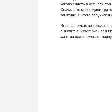
каково сидеть в
четырёх стен
Сначала ко
мне ходили три ч
занятиях. В
итоге получился 
Игра на
ложках не
только спа
а
значит, снижает риск возни
занятия даже помогают верну