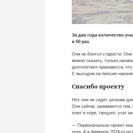
За
два года количество уч
в
50 раз.
Они не
боятся старости. Они 
можно сказать, только начин
долголетие
»
признаются, что
С
выходом на
пенсию
наконе
Спасибо проекту
Нет, они не
сидят целыми дн
Они сейчас занимаются тем, 
поют в
хоре, танцуют, учат а
—
Первоначально проект на
года. А
в
феврале
2024-го
на