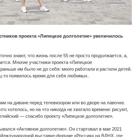
астников проекта
«
Липецкое долголетие
»
увеличилось
точно знают, что жизнь после 55 не
просто продолжается, а,
ается. Многие участники проекта
«
Липецкое
 раньше им
было не
до
себя: много работали и
растили детей.
ц-то
появилось время для себя любимых.
ями на
диване перед телевизором или во
дворе на
лавочке.
что хотелось, но
на
что никогда не
хватало времени: рисуют,
нглийский
—
спасибо проекту
«
Липецкое долголетие
»
.
зывался
«
Активное долголетие
»
. Он
стартовал в
мае 2021
Международной
выставке-форуме
«
Россия
»
на
ВДНХ, где