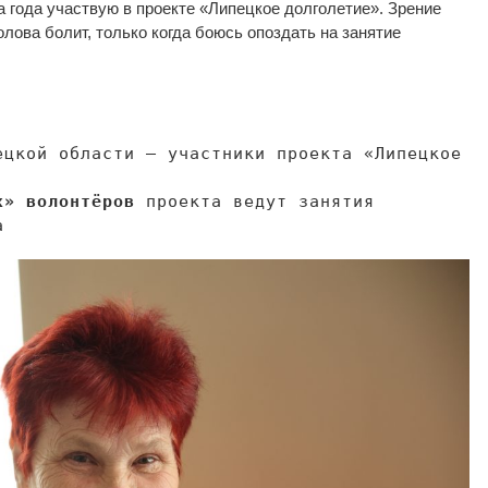
а года участвую в
проекте
«
Липецкое долголетие
»
. Зрение
олова болит, только когда боюсь опоздать на
занятие
цкой области
—
участники проекта
«
Липецкое
х
»
волонтёров
проекта ведут занятия
а