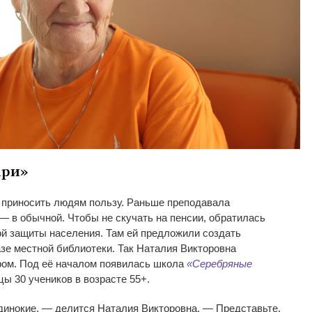
ари
»
приносить людям пользу. Раньше преподавала
—
в
обычной. Чтобы не
скучать на
пенсии, обратилась
й защиты населения. Там ей
предложили создать
зе местной библиотеки. Так Наталия Викторовна
ром
. Под её началом появилась школа
«
Серебряные
цы 30 учеников в
возрасте 55+.
динокие,
—
делится Наталия Викторовна.
—
Представьте,