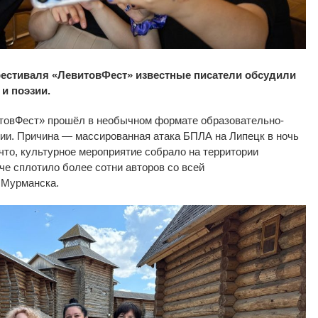
фестиваля
«
ЛевитовФест
»
известные писатели обсудили
 и
поэзии.
товФест
»
прошёл в
необычном формате
образовательно-
ии. Причина
—
массированная атака БПЛА на
Липецк в
ночь
что, культурное мероприятие собрало на
территории
че сплотило более сотни авторов со
всей
 Мурманска.