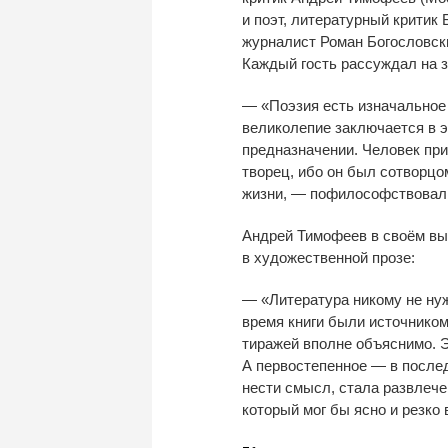
и
поэт, литературный критик 
журналист Роман Богословск
Каждый гость рассуждал на
—
«
Поэзия есть изначальное
великолепие заключается в
э
предназначении. Человек при
творец, ибо он
был сотворцом
жизни,
—
пофилософствовал 
Андрей Тимофеев в
своём вы
в
художественной прозе:
—
«
Литература никому не
ну
время книги были источником
тиражей вполне объяснимо. Э
А
первостепенное
—
в
после
нести смысл, стала развлече
который мог
бы ясно и
резко