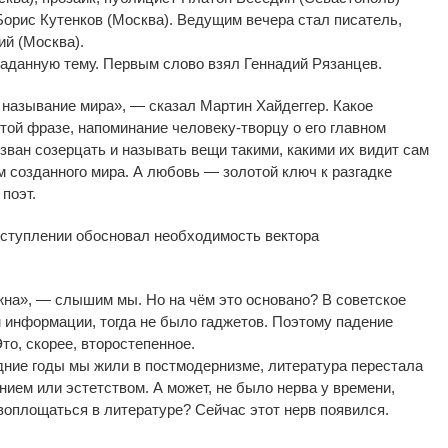
Борис Кутенков (Москва). Ведущим вечера стал писатель,
ий (Москва).
заданную тему. Первым слово взял Геннадий Рязанцев.
 называние мира
»
,
—
сказал Мартин Хайдеггер. Какое
той фразе, напоминание
человеку-творцу
о
его главном
зван созерцать и
называть вещи такими, какими их
видит сам
 созданного мира. А
любовь
—
золотой ключ к
разгадке
поэт.
ступлении обосновал необходимость вектора
жна
»
,
—
слышим мы. Но
на
чём это основано? В
советское
 информации, тогда не
было гаджетов. Поэтому падение
то, скорее, второстепенное.
дние годы мы
жили в
постмодернизме, литература перестала
нием или эстетством. А
может, не
было нерва у
времени,
 воплощаться в
литературе? Сейчас этот нерв появился.