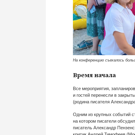
На конференцию съехалось боль
Время начала
Все мероприятия, запланиро
и
гостей перенесли в
закрыты
(родина писателя Александра
Одним из
крупных событий с
на
котором писатели обсудил
писатель Александр Пензенск
критик Андрей Тимофеев (Мос