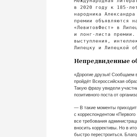
Международная литера
в
2020 году к
185-ле
народника
Александра 
премии объявляются н
«
ЛевитовФест
»
в
Липе
и
лонг-листа
премии.
выступления, интелле
Липецку и
Липецкой о
Непредвиденные об
«
Дорогие друзья! Сообщаем 
пройдёт Всероссийская
обра
Такую фразу увидели участни
позитивного поста от
организ
—
В
такие моменты приходит
с
корреспондентом
«
Первого
все требования администрац
вносить коррективы. Но
в
ито
быстро перестроиться. Благо