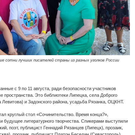
ше сотни лучших писателей страны из разных уголков России
ванные с
9 по
11 августа, ради безопасности участников
е пространства. Это библиотеки Липецка, села Доброго
 Левитова) и
Задонского района, усадьба Рязанка, ОЦКНТ.
тал круглый стол
«
Сочинительство. Время конца?
»
,
и будущее литературного творчества. Спикерами выступили
ий, поэт, публицист Геннадий Рязанцев (Липецк), прозаик,
ква), прозаик, публицист Платон Беседин (Севастополь)