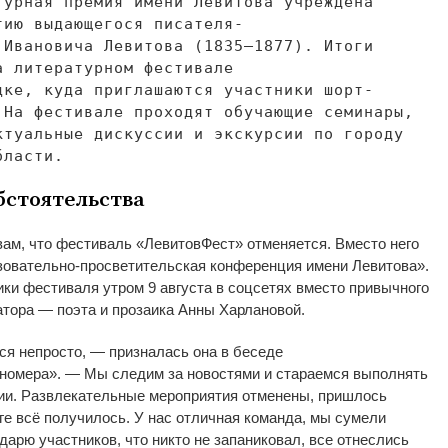
турная премия имени Левитова учреждена
тию
выдающегося
писателя-
Ивановича Левитова (1835
–
1877). Итоги
а
литературном фестивале
цке, куда приглашаются участники шорт-
 На
фестивале проходят обучающие семинары,
ктуальные дискуссии и
экскурсии по
городу
бласти.
стоятельства
вам, что фестиваль
«
ЛевитовФест
»
отменяется. Вместо него
зовательно-просветительская
конференция имени Левитова
»
.
ки фестиваля утром 9 августа в
соцсетях вместо привычного
атора
—
поэта и
прозаика Анны Харлановой.
ся непросто,
—
призналась она в
беседе
 номера
»
.
—
Мы
следим за
новостями и
стараемся выполнять
ии. Развлекательные мероприятия отменены, пришлось
ге всё получилось. У
нас отличная команда, мы
сумели
дарю участников, что никто не
запаниковал, все отнеслись