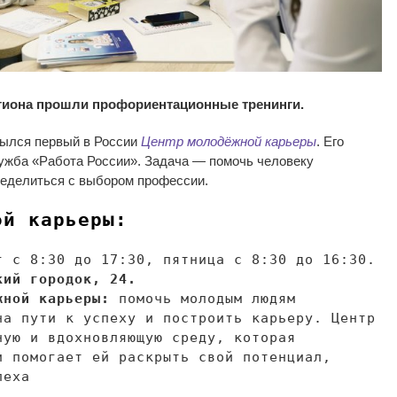
егиона прошли профориентационные тренинги.
рылся первый в
России
Центр молодёжной карьеры
. Его
лужба
«
Работа России
»
. Задача
—
помочь человеку
ределиться с
выбором профессии.
ой карьеры:
г с
8:30 до
17:30, пятница с
8:30 до
16:30.
кий городок, 24.
жной карьеры:
помочь молодым людям
на
пути к
успеху и
построить карьеру. Центр
ную и
вдохновляющую среду, которая
и
помогает ей
раскрыть свой потенциал,
пеха