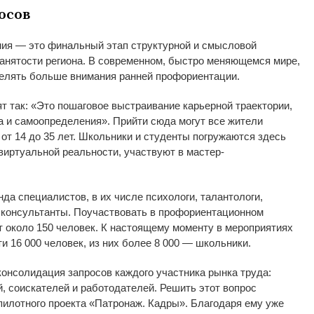
осов
ния
—
это финальный этап структурной и
смысловой
нятости региона. В
современном, быстро меняющемся мире,
делять больше внимания ранней профориентации.
т так:
«
Это пошаговое выстраивание карьерной траектории,
а и
самоопределения
»
. Прийти сюда могут все жители
 от
14 до
35 лет. Школьники и
студенты погружаются здесь
иртуальной реальности, участвуют в
мастер-
нда специалистов, в
их
числе психологи, талантологи,
 консультанты. Поучаствовать в
профориентационном
 около 150 человек. К
настоящему моменту в
мероприятиях
ти 16
000 человек, из
них более 8
000
—
школьники.
онсолидация запросов каждого участника рынка труда:
, соискателей и
работодателей. Решить этот вопрос
пилотного проекта
«
Патронаж. Кадры
»
. Благодаря ему уже