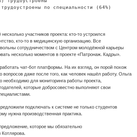
) трудоустроены
трудоустроены по
специальности (64%)
 несколько участников проекта:
кто-то
устроился
нтство
,
кто-то
в
медицинскую организацию. Все
вольны сотрудничеством с
Центром молодёжной карьеры
вать несколько моментов в
проекте
«
Патронаж. Кадры
»
.
оработать
чат-бот
платформы. На
их
взгляд, он
порой похож
о вопросов даже после того, как человек нашёл работу. Ольга
то необходимо для мониторинга работы проекта,
тодателей, которые добросовестно выполняют свои
пециалистами.
предложили подключать к
системе не
только студентов
кому нужна производственная практика.
предложение, которое мы
обязательно
 Котлярова.