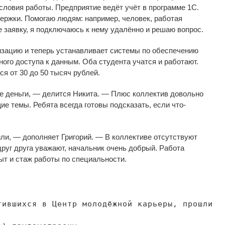
словия работы. Предприятие ведёт учёт в
программе 1С.
ержки. Помогаю людям: например, человек, работая
 заявку, я
подключаюсь к
нему удалённо и
решаю вопрос.
изацию и
теперь устанавливает системы по
обеспечению
ого доступа к
данным. Оба студента учатся и
работают.
ся от
30 до
50 тысяч рублей.
е деньги,
—
делится Никита.
—
Плюс коллектив довольно
е темы. Ребята всегда готовы подсказать, если
что-
ли,
—
дополняет Григорий.
—
В
коллективе отсутствуют
друг друга уважают, начальник очень добрый. Работа
ыт и
стаж работы по
специальности.
тившихся в
Центр молодёжной карьеры, прошли