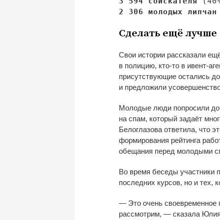
3
594 соискателя
(40%
2
306
молодых липчан
Сделать ещё лучше
Свои истории рассказали ещё
в
полицию,
кто-то
в
ивент-аге
присутствующие остались до
и
предложили усовершенство
Молодые люди попросили д
на
спам, который задаёт мног
Белоглазова ответила, что э
формирования рейтинга рабо
обещания перед молодыми с
Во
время беседы участники 
последних курсов, но
и
тех, 
—
Это очень своевременное 
рассмотрим,
—
сказала Юлия