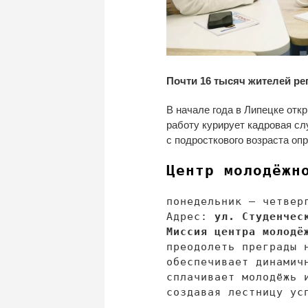
Почти 16 тысяч жителей р
В
начале года в
Липецке отк
работу курирует кадровая с
с
подросткового возраста оп
Центр молодёжн
понедельник
—
четвер
Адрес:
ул.
Студенчес
Миссия центра молодё
преодолеть преграды 
обеспечивает динамич
сплачивает молодёжь 
создавая лестницу ус