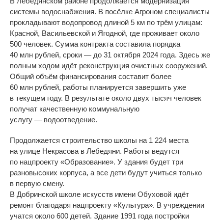
В
Лебедянском районе продолжается модернизация
системы водоснабжения. В
посёлке Агроном специалисты
прокладывают водопровод длиной 5
км по
трём улицам:
Красной, Васильевской и
Ягодной, где проживает около
500 человек. Сумма контракта составила порядка
40
млн
рублей, сроки
—
до
31 октября 2024 года. Здесь
же
полным ходом идёт реконструкция очистных сооружений.
Общий объём финансирования составит более
60
млн
рублей, работы планируется завершить уже
в
текущем году. В
результате около двух тысяч человек
получат качественную коммунальную
услугу
—
водоотведение.
Продолжается строительство школы на
1
224
места
на
улице Некрасова в
Лебедяни. Работы ведутся
по
нацпроекту
«
Образование
»
. У
здания будет три
разновысоких корпуса, а
все дети будут учиться только
в
первую смену.
В
Добринской школе искусств имени Обуховой идёт
ремонт благодаря нацпроекту
«
Культура
»
. В
учреждении
учатся около 600 детей. Здание 1991 года постройки