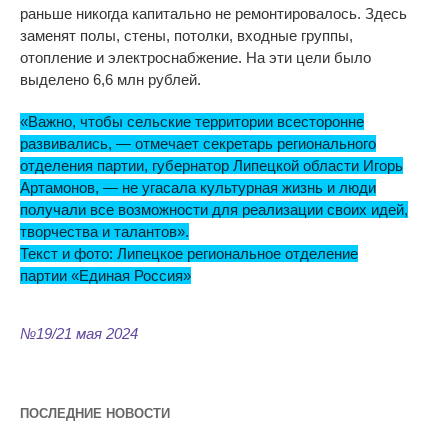
раньше никогда капитально не
ремонтировалось. Здесь
заменят полы, стены, потолки, входные группы,
отопление и
электроснабжение. На
эти цели было
выделено 6,6
млн
рублей.
«
Важно, чтобы сельские территории всесторонне
развивались,
—
отмечает секретарь регионального
отделения партии, губернатор Липецкой области Игорь
Артамонов,
—
не
угасала культурная жизнь и
люди
получали все возможности для реализации своих идей,
творчества и
талантов
»
.
Текст и
фото: Липецкое региональное отделение
партии
«
Единая Россия
»
№19/21 мая 2024
ПОСЛЕДНИЕ НОВОСТИ