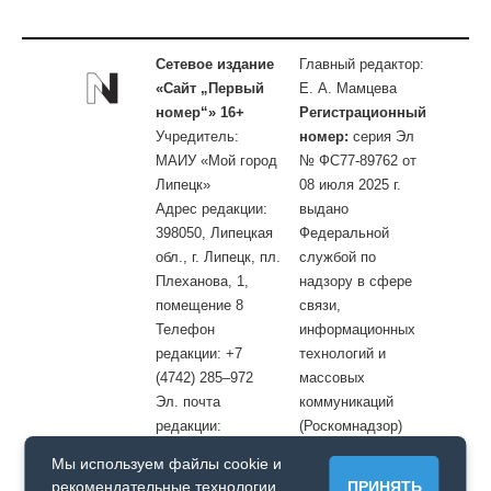
Сетевое издание
Главный редактор:
«Сайт „Первый
Е. А. Мамцева
номер“» 16+
Регистрационный
Учредитель:
номер:
серия Эл
МАИУ «Мой город
№ ФС77-89762 от
Липецк»
08 июля 2025 г.
Адрес редакции:
выдано
398050, Липецкая
Федеральной
обл., г. Липецк, пл.
службой по
Плеханова, 1,
надзору в сфере
помещение 8
связи,
Телефон
информационных
редакции: +7
технологий и
(4742) 285–972
массовых
Эл. почта
коммуникаций
редакции:
(Роскомнадзор)
site@openlipetsk.ru
Мы используем файлы cookie и
Первый номер © / Допускается цитирование материалов с
рекомендательные технологии.
ПРИНЯТЬ