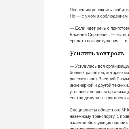
Поспешим успокоить любител
Но — с умом и соблюдением 
— Если идёт речь о пригото
Василий Сергеевич, — естест
средств пожаротушения — в 
Усилить контроль
— Усилилась вся организаци
боевых расчётов, которые мо
рассказывает Василий Разум
инженерной и другой техники
уточнены вопросы организац
состав дежурит в круглосуто
Специалисты областного МЧС
наземному транспорту, с при
взаимодействующих организац
противопожарного режима буд