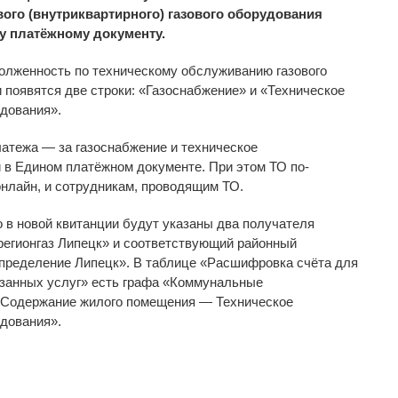
ого (внутриквартирного) газового оборудования
у платёжному документу.
олженность по
техническому обслуживанию газового
 появятся две строки:
«
Газоснабжение
»
и
«
Техническое
удования
»
.
латежа
—
за
газоснабжение и
техническое
 в
Едином платёжном документе. При этом ТО
по-
онлайн, и
сотрудникам, проводящим ТО.
о в
новой квитанции будут указаны два получателя
егионгаз Липецк
»
и
соответствующий районный
спределение Липецк
»
. В
таблице
«
Расшифровка счёта для
занных услуг
»
есть графа
«
Коммунальные
Содержание жилого помещения
—
Техническое
удования
»
.