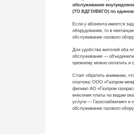
обслуживание внутридомов
(ТО
ВДГО/ВКГО) по
едином
Если у
абонента имеется зад
оборудования, то
в
квитанции
обслуживание газового обор
Для удобства жителей оба п
обслуживание
—
объединили
прежнему
можно оплатить и
Стоит обратить внимание, чт
платежа:
ООО
«
Газпром межр
филиал
АО
«
Газпром газора
внесения платы по
видам ока
услуги
—
Газоснабжение
»
и
«
обслуживание газового обор