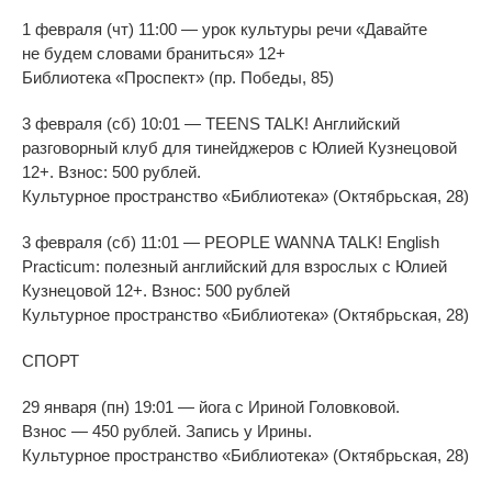
1 февраля (чт) 11:00
—
урок культуры речи
«
Давайте
не
будем словами браниться
»
12+
Библиотека
«
Проспект
»
(пр.
Победы, 85)
3 февраля (сб) 10:01
—
TEENS TALK! Английский
разговорный клуб для тинейджеров с
Юлией Кузнецовой
12+. Взнос: 500
рублей.
Культурное пространство
«
Библиотека
»
(Октябрьская, 28)
3 февраля (сб) 11:01
—
PEOPLE WANNA TALK! English
Practicum: полезный английский для взрослых с
Юлией
Кузнецовой 12+. Взнос: 500
рублей
Культурное пространство
«
Библиотека
»
(Октябрьская, 28)
СПОРТ
29 января (пн) 19:01
—
йога с
Ириной Головковой.
Взнос
—
450
рублей. Запись у
Ирины.
Культурное пространство
«
Библиотека
»
(Октябрьская, 28)