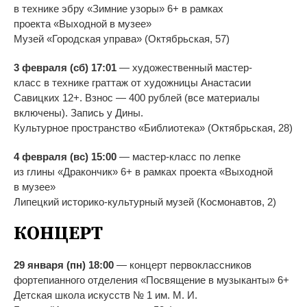
в
технике эбру
«
Зимние узоры
»
6+ в
рамках
проекта
«
Выходной в
музее
»
Музей
«
Городская управа
»
(Октябрьская, 57)
3 февраля (сб) 17:01
—
художественный
мастер-
класс
в
технике граттаж от
художницы Анастасии
Савицких 12+. Взнос
—
400
рублей (все материалы
включены). Запись у
Дины.
Культурное пространство
«
Библиотека
»
(Октябрьская, 28)
4 февраля (вс) 15:00
—
мастер-класс
по
лепке
из
глины
«
Дракончик
»
6+ в
рамках проекта
«
Выходной
в
музее
»
Липецкий
историко-культурный
музей (Космонавтов, 2)
КОНЦЕРТ
29 января (пн) 18:00
—
концерт первоклассников
фортепианного отделения
«
Посвящение в
музыканты
»
6+
Детская школа искусств
№
1 им.
М. И.