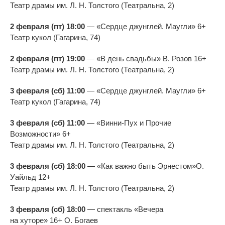
Театр драмы им.
Л. Н. Толстого
(Театральна, 2)
2 февраля (пт) 18:00
—
«
Сердце джунглей. Маугли
»
6+
Театр кукол (Гагарина, 74)
2 февраля (пт) 19:00
—
«
В
день свадьбы
»
В. Розов 16+
Театр драмы им.
Л. Н. Толстого
(Театральна, 2)
3 февраля (сб) 11:00
—
«
Сердце джунглей. Маугли
»
6+
Театр кукол (Гагарина, 74)
3 февраля (сб) 11:00
—
«
Винни-Пух
и
Прочие
Возможности
»
6+
Театр драмы им.
Л. Н. Толстого
(Театральна, 2)
3 февраля (сб) 18:00
—
«
Как важно быть Эрнестом»О.
Уайльд 12+
Театр драмы им.
Л. Н. Толстого
(Театральна, 2)
3 февраля (сб) 18:00
—
спектакль
«
Вечера
на
хуторе
»
16+ О. Богаев