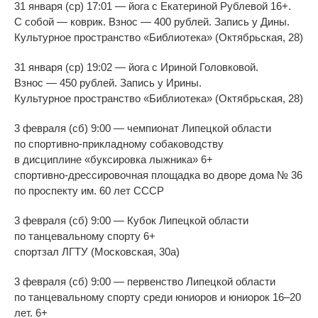
31 января (ср) 17:01
—
йога с
Екатериной Рублевой 16+.
С
собой
—
коврик. Взнос
—
400
рублей. Запись у
Дины.
Культурное пространство
«
Библиотека
»
(Октябрьская, 28)
31 января (ср) 19:02
—
йога с
Ириной Головковой.
Взнос
—
450
рублей. Запись у
Ирины.
Культурное пространство
«
Библиотека
»
(Октябрьская, 28)
3 февраля (сб) 9:00
—
чемпионат Липецкой области
по
спортивно-прикладному
собаководству
в
дисциплине
«
буксировка лыжника
»
6+
спортивно-дрессировочная
площадка во
дворе дома
№
36
по
проспекту им.
60 лет СССР
3 февраля (сб) 9:00
—
Кубок Липецкой области
по
танцевальному спорту 6+
спортзал ЛГТУ (Московская, 30а)
3 февраля (сб) 9:00
—
первенство Липецкой области
по
танцевальному спорту среди юниоров и
юниорок 16
–
20
лет. 6+