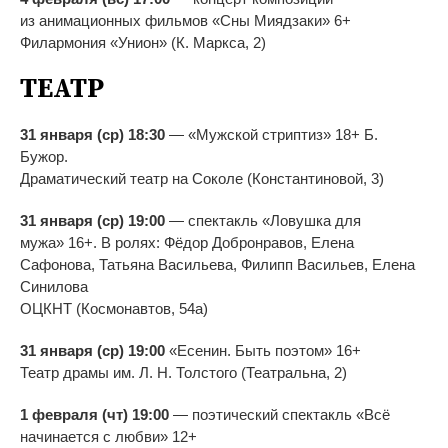
из
анимационных фильмов
«
Сны Миядзаки
»
6+
Филармония
«
Унион
»
(К. Маркса, 2)
ТЕАТР
31 января (ср) 18:30
—
«
Мужской стриптиз
»
18+ Б.
Бужор.
Драматический театр на
Соколе (Константиновой, 3)
31 января (ср) 19:00
—
спектакль
«
Ловушка для
мужа
»
16+. В
ролях: Фёдор Добронравов, Елена
Сафонова, Татьяна Васильева, Филипп Васильев, Елена
Синилова
ОЦКНТ (Космонавтов, 54а)
31 января (ср) 19:00
«
Есенин. Быть поэтом
»
16+
Театр драмы им.
Л. Н. Толстого
(Театральна, 2)
1 февраля (чт) 19:00
—
поэтический спектакль
«
Всё
начинается с
любви
»
12+