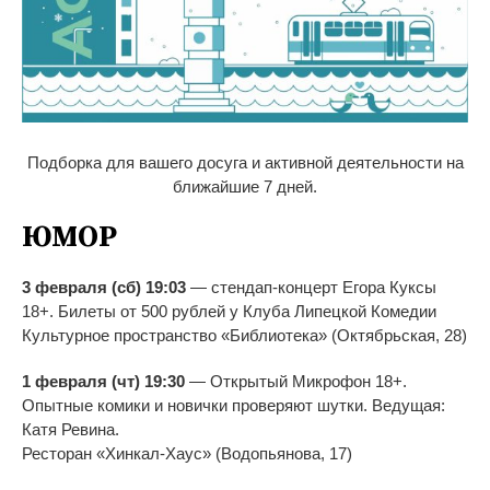
Подборка для вашего досуга и активной деятельности на
ближайшие 7 дней.
ЮМОР
3 февраля (сб) 19:03
—
стендап-концерт
Егора Куксы
18+. Билеты от
500
рублей у
Клуба Липецкой Комедии
Культурное пространство
«
Библиотека
»
(Октябрьская, 28)
1 февраля (чт) 19:30
—
Открытый Микрофон 18+.
Опытные комики и
новички проверяют шутки. Ведущая:
Катя Ревина.
Ресторан
«
Хинкал-Хаус
»
(Водопьянова, 17)