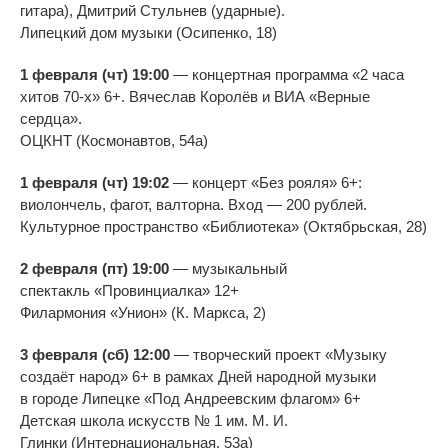
гитара
), Дмитрий Стульнев (ударные).
Липецкий дом музыки (Осипенко, 18)
1 февраля (чт) 19:00
—
концертная программа
«
2 часа
хитов
70-х
»
6+. Вячеслав Королёв и
ВИА
«
Верные
сердца
»
.
ОЦКНТ (Космонавтов, 54а)
1 февраля (чт) 19:02
—
концерт
«
Без рояля
»
6+:
виолончель, фагот, валторна. Вход
—
200
рублей.
Культурное пространство
«
Библиотека
»
(Октябрьская, 28)
2 февраля (пт) 19:00
—
музыкальный
спектакль
«
Провинциалка
»
12+
Филармония
«
Унион
»
(К. Маркса, 2)
3 февраля (сб) 12:00
—
творческий проект
«
Музыку
создаёт народ
»
6+ в
рамках Дней народной музыки
в
городе Липецке
«
Под Андреевским флагом
»
6+
Детская школа искусств
№
1 им.
М. И.
Глинки
(Интернациональная, 53а)