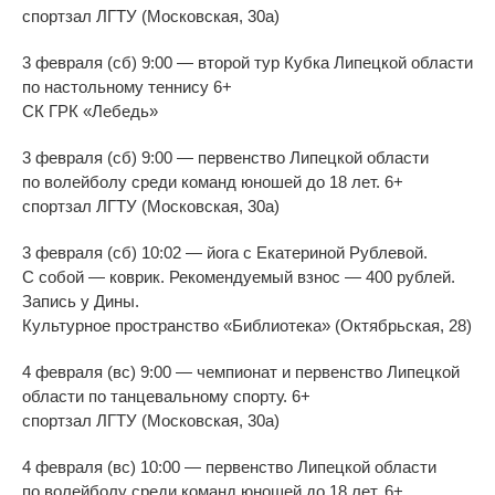
спортзал ЛГТУ (Московская, 30а)
3 февраля (сб) 9:00
—
второй тур Кубка Липецкой области
по
настольному теннису 6+
СК
ГРК
«
Лебедь
»
3 февраля (сб) 9:00
—
первенство Липецкой области
по
волейболу среди команд юношей до
18 лет. 6+
спортзал ЛГТУ (Московская, 30а)
3 февраля (сб) 10:02
—
йога с
Екатериной Рублевой.
С
собой
—
коврик. Рекомендуемый взнос
—
400
рублей.
Запись у
Дины.
Культурное пространство
«
Библиотека
»
(Октябрьская, 28)
4 февраля (вс) 9:00
—
чемпионат и
первенство Липецкой
области по
танцевальному спорту. 6+
спортзал ЛГТУ (Московская, 30а)
4 февраля (вс) 10:00
—
первенство Липецкой области
по
волейболу среди команд юношей до
18 лет. 6+