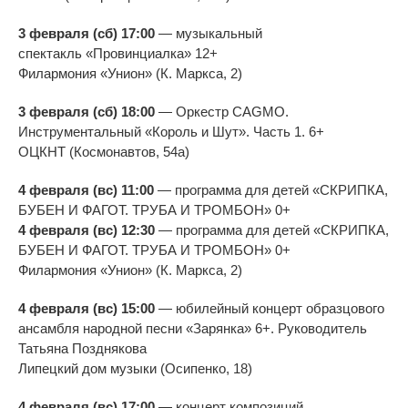
3 февраля (сб) 17:00
—
музыкальный
спектакль
«
Провинциалка
»
12+
Филармония
«
Унион
»
(К. Маркса, 2)
3 февраля (сб) 18:00
—
Оркестр CAGMO.
Инструментальный
«
Король и
Шут
»
. Часть 1. 6+
ОЦКНТ (Космонавтов, 54а)
4 февраля (вс) 11:00
—
программа для детей
«
СКРИПКА,
БУБЕН И
ФАГОТ. ТРУБА И
ТРОМБОН
»
0+
4 февраля (вс) 12:30
—
программа для детей
«
СКРИПКА,
БУБЕН И
ФАГОТ. ТРУБА И
ТРОМБОН
»
0+
Филармония
«
Унион
»
(К. Маркса, 2)
4 февраля (вс) 15:00
—
юбилейный концерт образцового
ансамбля народной песни
«
Зарянка
»
6+. Руководитель
Татьяна Позднякова
Липецкий дом музыки (Осипенко, 18)
4 февраля (вс) 17:00
—
концерт композиций