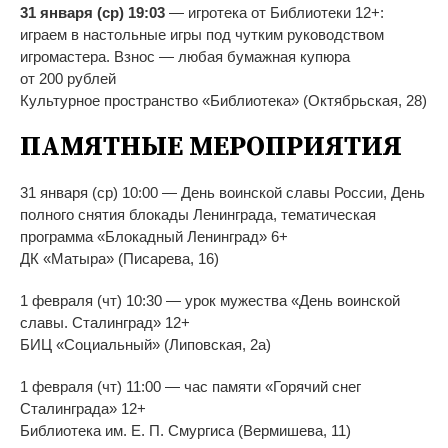
31 января (ср) 19:03
—
игротека от
Библиотеки 12+:
играем в
настольные игры под чутким руководством
игромастера. Взнос
—
любая бумажная купюра
от
200
рублей
Культурное пространство
«
Библиотека
»
(Октябрьская, 28)
ПАМЯТНЫЕ МЕРОПРИЯТИЯ
31 января (ср) 10:00
—
День воинской славы России, День
полного снятия блокады Ленинграда, тематическая
программа
«
Блокадный Ленинград
»
6+
ДК
«
Матыра
»
(Писарева, 16)
1 февраля (чт) 10:30
—
урок мужества
«
День воинской
славы. Сталинград
»
12+
БИЦ
«
Социальный
»
(Липовская, 2а)
1 февраля (чт) 11:00
—
час памяти
«
Горячий снег
Сталинграда
»
12+
Библиотека им.
Е. П. Смургиса
(Вермишева, 11)