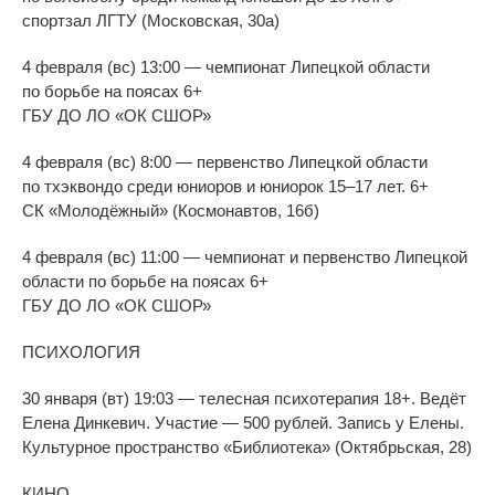
спортзал ЛГТУ (Московская, 30а)
4 февраля (вс) 13:00
—
чемпионат Липецкой области
по
борьбе на
поясах 6+
ГБУ ДО
ЛО
«
ОК
СШОР
»
4 февраля (вс) 8:00
—
первенство Липецкой области
по
тхэквондо среди юниоров и
юниорок 15
–
17 лет. 6+
СК
«
Молодёжный
»
(Космонавтов, 16б)
4 февраля (вс) 11:00
—
чемпионат и
первенство Липецкой
области по
борьбе на
поясах 6+
ГБУ ДО
ЛО
«
ОК
СШОР
»
ПСИХОЛОГИЯ
30 января (вт) 19:03
—
телесная психотерапия 18+. Ведёт
Елена Динкевич. Участие
—
500
рублей. Запись у
Елены.
Культурное пространство
«
Библиотека
»
(Октябрьская, 28)
КИНО