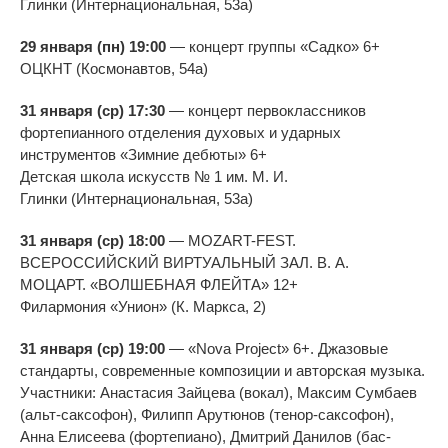
Глинки
(Интернациональная, 53а)
29 января (пн) 19:00
—
концерт группы
«
Садко
»
6+
ОЦКНТ (Космонавтов, 54а)
31 января (ср) 17:30
—
концерт первоклассников
фортепианного отделения духовых и
ударных
инструментов
«
Зимние дебюты
»
6+
Детская школа искусств
№
1 им.
М. И.
Глинки
(Интернациональная, 53а)
31 января (ср) 18:00
—
MOZART-FEST
.
ВСЕРОССИЙСКИЙ ВИРТУАЛЬНЫЙ ЗАЛ.
В. А.
МОЦАРТ
.
«
ВОЛШЕБНАЯ ФЛЕЙТА
»
12+
Филармония
«
Унион
»
(К. Маркса, 2)
31 января (ср) 19:00
—
«
Nova Project
»
6+. Джазовые
стандарты, современные композиции и
авторская музыка.
Участники: Анастасия Зайцева (вокал), Максим Сумбаев
(
альт-саксофон
), Филипп Арутюнов (
тенор-саксофон
),
Анна Елисеева (фортепиано), Дмитрий Данилов (
бас-