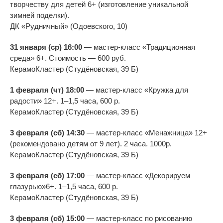
творчеству для детей 6+ (изготовление уникальной
зимней поделки).
ДК
«
Рудничный
»
(Одоевского, 10)
31 января (ср) 16:00
—
мастер-класс
«
Традиционная
среда
»
6+. Стоимость
—
600
руб.
КерамоКластер (Студёновская, 39
Б)
1 февраля (чт) 18:00
—
м
астер-класс
«
Кружка для
радости
»
12+. 1
–
1,5 часа, 600 р.
КерамоКластер (Студёновская, 39
Б)
3 февраля (сб) 14:30
—
мастер-класс
«
Менажница
»
12+
(рекомендовано детям от
9 лет). 2 часа. 1000р.
КерамоКластер (Студёновская, 39
Б)
3 февраля (сб) 17:00
—
мастер-класс
«
Декорируем
глазурью»6+. 1
–
1,5 часа, 600 р.
КерамоКластер (Студёновская, 39
Б)
3 февраля (сб) 15:00
—
мастер-класс
по
рисованию