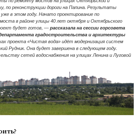
ы по ремонту мостов на улицах Октябрьской и
ку, по реконструкции дороги на Папина. Результаты
уже в этом году. Начато проектирование по
моста в районе улицы 40 лет октября и Октябрьского
проект будет готов, —
рассказала на сессии горсовета
 департамента градостроительства и архитектуры
мках проекта «Чистая вода» идёт модернизация систем
кий Рудник. Она будет завершена в следующем году.
ельству сетей водоснабжения на улицах Ленина и Луговой
оить?