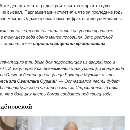
боте департамента градостроительства и архитектуры
 не вызвал. Парламентарии отметили, что за последние годы
ано многое. Однако в некоторых цифрах всё же усомнились.
показателя строительства жилья на уровне прошлого
ев текущего года сдано менее половины. Это реально?
ья строится? —
спросила вице-спикер горсовета
сплуатацию три дома для переселенцев из аварийного и
 ЛТЗ: на улицах Краснознамённой и Бачурина. До конца года
оне Опытной станции на улице Виктора Музыки, а это
ояснила Светлана Сурмий
. — Оставшаяся часть будет
да индивидуального частного жилья. Строительный цикл
, что большая часть домов вводится под конец года.
удёновской