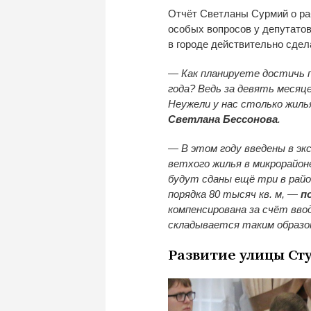
Отчёт Светланы Сурмий о ра
особых вопросов у депутатов
в городе действительно сдел
— Как планируете достичь 
года? Ведь за девять месяц
Неужели у нас столько жил
Светлана Бессонова
.
— В этом году введены в эк
ветхого жилья в микрорайоне
будут сданы ещё три в рай
порядка 80 тысяч кв. м, —
п
компенсирована за счёт вво
складывается таким образом
Развитие улицы Ст