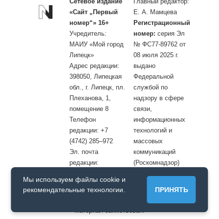
Сетевое издание
Главный редактор:
«Сайт „Первый
Е. А. Мамцева
номер“» 16+
Регистрационный
Учредитель:
номер:
серия Эл
МАИУ «Мой город
№ ФС77-89762 от
Липецк»
08 июля 2025 г.
Адрес редакции:
выдано
398050, Липецкая
Федеральной
обл., г. Липецк, пл.
службой по
Плеханова, 1,
надзору в сфере
помещение 8
связи,
Телефон
информационных
редакции: +7
технологий и
(4742) 285–972
массовых
Эл. почта
коммуникаций
редакции:
(Роскомнадзор)
site@openlipetsk.ru
Мы используем файлы cookie и
Первый номер © / Допускается цитирование материалов с
рекомендательные технологии.
ПРИНЯТЬ
обязательной прямой гиперссылкой на страницу, с которой
материал заимствован.