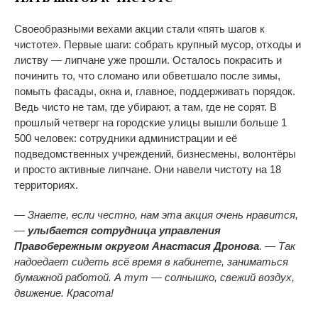
Своеобразными вехами акции стали «пять шагов к
чистоте». Первые шаги: собрать крупный мусор, отходы и
листву — липчане уже прошли. Осталось покрасить и
починить то, что сломано или обветшало после зимы,
помыть фасады, окна и, главное, поддерживать порядок.
Ведь чисто не там, где убирают, а там, где не сорят. В
прошлый четверг на городские улицы вышли больше 1
500 человек: сотрудники администрации и её
подведомственных учреждений, бизнесмены, волонтёры
и просто активные липчане. Они навели чистоту на 18
территориях.
— Знаете, если честно, нам эта акция очень нравится,
—
улыбается сотрудница управления
Правобережным округом Анастасия Дронова
. — Так
надоедает сидеть всё время в кабинете, заниматься
бумажной работой. А тут — солнышко, свежий воздух,
движение. Красота!