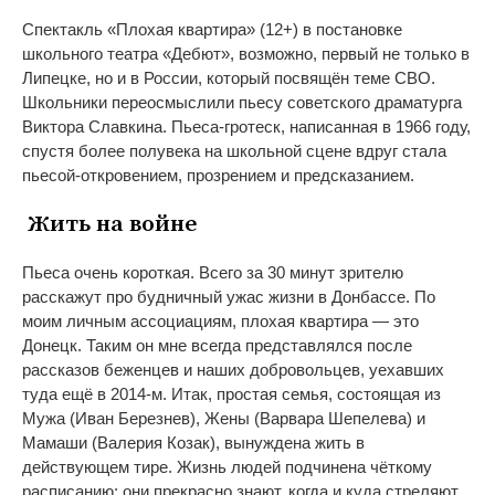
Спектакль «Плохая квартира» (12+) в постановке
школьного театра «Дебют», возможно, первый не только в
Липецке, но и в России, который посвящён теме СВО.
Школьники переосмыслили пьесу советского драматурга
Виктора Славкина. Пьеса-гротеск, написанная в 1966 году,
спустя более полувека на школьной сцене вдруг стала
пьесой-откровением, прозрением и предсказанием.
Жить на войне
Пьеса очень короткая. Всего за 30 минут зрителю
расскажут про будничный ужас жизни в Донбассе. По
моим личным ассоциациям, плохая квартира — это
Донецк. Таким он мне всегда представлялся после
рассказов беженцев и наших добровольцев, уехавших
туда ещё в 2014-м. Итак, простая семья, состоящая из
Мужа (Иван Березнев), Жены (Варвара Шепелева) и
Мамаши (Валерия Козак), вынуждена жить в
действующем тире. Жизнь людей подчинена чёткому
расписанию: они прекрасно знают, когда и куда стреляют.