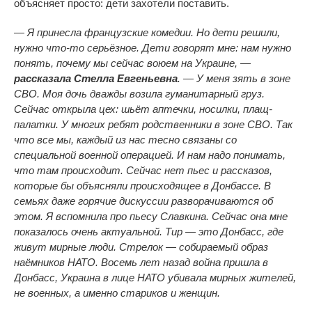
объясняет просто: дети захотели поставить.
— Я принесла французские комедии. Но дети решили,
нужно что-то серьёзное. Дети говорят мне: нам нужно
понять, почему мы сейчас воюем на Украине, —
рассказала Стелла Евгеньевна
. — У меня зять в зоне
СВО. Моя дочь дважды возила гуманитарный груз.
Сейчас открыла цех: шьёт аптечки, носилки, плащ-
палатки. У многих ребят родственники в зоне СВО. Так
что все мы, каждый из нас тесно связаны со
специальной военной операцией. И нам надо понимать,
что там происходит. Сейчас нет пьес и рассказов,
которые бы объясняли происходящее в Донбассе. В
семьях даже горячие дискуссии разворачиваются об
этом. Я вспомнила про пьесу Славкина. Сейчас она мне
показалось очень актуальной. Тир — это Донбасс, где
живут мирные люди. Стрелок — собираемый образ
наёмников НАТО. Восемь лет назад война пришла в
Донбасс, Украина в лице НАТО убивала мирных жителей,
не военных, а именно стариков и женщин.