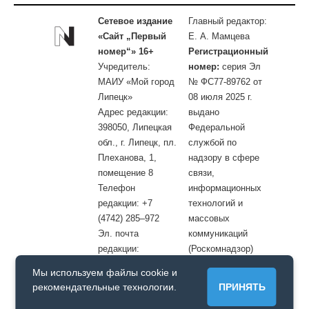
Сетевое издание
Главный редактор:
«Сайт „Первый
Е. А. Мамцева
номер“» 16+
Регистрационный
Учредитель:
номер:
серия Эл
МАИУ «Мой город
№ ФС77-89762 от
Липецк»
08 июля 2025 г.
Адрес редакции:
выдано
398050, Липецкая
Федеральной
обл., г. Липецк, пл.
службой по
Плеханова, 1,
надзору в сфере
помещение 8
связи,
Телефон
информационных
редакции: +7
технологий и
(4742) 285–972
массовых
Эл. почта
коммуникаций
редакции:
(Роскомнадзор)
site@openlipetsk.ru
Мы используем файлы cookie и
Первый номер © / Допускается цитирование материалов с
рекомендательные технологии.
ПРИНЯТЬ
обязательной прямой гиперссылкой на страницу, с которой