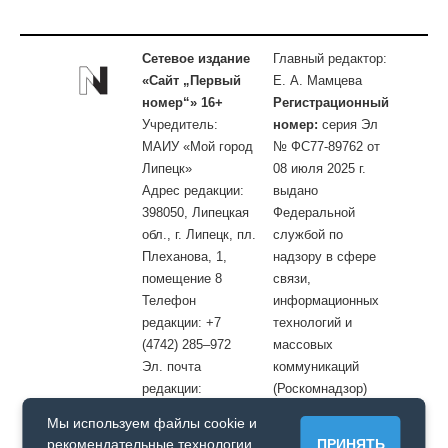
Сетевое издание
Главный редактор:
«Сайт „Первый
Е. А. Мамцева
номер“» 16+
Регистрационный
Учредитель:
номер:
серия Эл
МАИУ «Мой город
№ ФС77-89762 от
Липецк»
08 июля 2025 г.
Адрес редакции:
выдано
398050, Липецкая
Федеральной
обл., г. Липецк, пл.
службой по
Плеханова, 1,
надзору в сфере
помещение 8
связи,
Телефон
информационных
редакции: +7
технологий и
(4742) 285–972
массовых
Эл. почта
коммуникаций
редакции:
(Роскомнадзор)
site@openlipetsk.ru
Мы используем файлы cookie и
Первый номер © / Допускается цитирование материалов с
рекомендательные технологии.
ПРИНЯТЬ