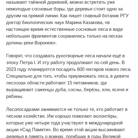
называют таёжной деревней, можно встретить уже
немолодые сосновые боры, где деревья стоят одно за
другим на прямой линии. Как пишет главный ботаник РГУ
доктор биологических наук Марина Казакова, «в
настоящее время естественные сосновые леса в виде
небольших фрагментов сохранились только на песках
долины реки Воронеж».
Говорят, что создавать рукотворные леса начали ещё в
эпоху Петра I. И эту работу продолжают по сей день. В
2023 году планируется посадить 600 гектаров нового леса.
Специально для того, чтобы приумножать леса, в девяти
лесхозах области работают 15 питомников, где
выращивают саженцы дуба, сосны, берёзы, ели, ясеня и
рябины.
Лесопосадками занимаются не только те, кто работает в
лесном хозяйстве. Им хорошо помогают волонтёры,
которые уже четыре года участвуют в международной
акции «Сад Памяти». Во время этой акции высаживают
деревья в память о воинах, погибших в годы Великой